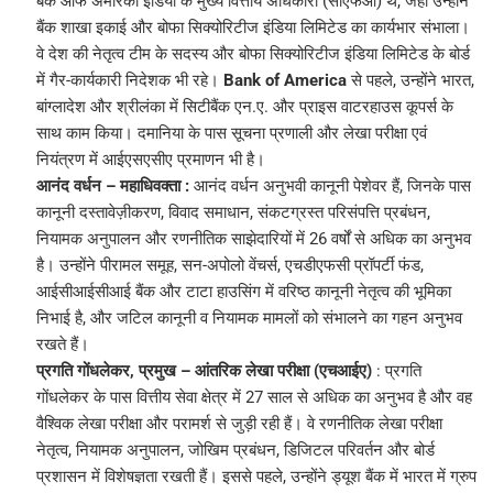
बैंक ऑफ अमेरिका इंडिया के मुख्य वित्तीय अधिकारी (सीएफओ) थे, जहां उन्होंने
बैंक शाखा इकाई और बोफा सिक्योरिटीज इंडिया लिमिटेड का कार्यभार संभाला।
वे देश की नेतृत्व टीम के सदस्य और बोफा सिक्योरिटीज इंडिया लिमिटेड के बोर्ड
में गैर-कार्यकारी निदेशक भी रहे।
Bank of America
से पहले, उन्होंने भारत,
बांग्लादेश और श्रीलंका में सिटीबैंक एन.ए. और प्राइस वाटरहाउस कूपर्स के
साथ काम किया। दमानिया के पास सूचना प्रणाली और लेखा परीक्षा एवं
नियंत्रण में आईएसएसीए प्रमाणन भी है।
आनंद वर्धन – महाधिवक्ता :
आनंद वर्धन अनुभवी कानूनी पेशेवर हैं, जिनके पास
कानूनी दस्तावेज़ीकरण, विवाद समाधान, संकटग्रस्त परिसंपत्ति प्रबंधन,
नियामक अनुपालन और रणनीतिक साझेदारियों में 26 वर्षों से अधिक का अनुभव
है। उन्होंने पीरामल समूह, सन-अपोलो वेंचर्स, एचडीएफसी प्रॉपर्टी फंड,
आईसीआईसीआई बैंक और टाटा हाउसिंग में वरिष्ठ कानूनी नेतृत्व की भूमिका
निभाई है, और जटिल कानूनी व नियामक मामलों को संभालने का गहन अनुभव
रखते हैं।
प्रगति गोंधलेकर, प्रमुख – आंतरिक लेखा परीक्षा (एचआईए)
: प्रगति
गोंधलेकर के पास वित्तीय सेवा क्षेत्र में 27 साल से अधिक का अनुभव है और वह
वैश्विक लेखा परीक्षा और परामर्श से जुड़ी रही हैं। वे रणनीतिक लेखा परीक्षा
नेतृत्व, नियामक अनुपालन, जोखिम प्रबंधन, डिजिटल परिवर्तन और बोर्ड
प्रशासन में विशेषज्ञता रखती हैं। इससे पहले, उन्होंने ड्यूश बैंक में भारत में ग्रुप