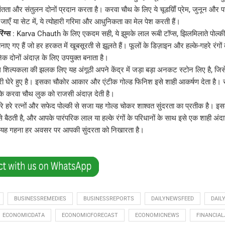
ंतता और संतुलन दोनों प्रदान करता है। करवा चौथ के लिए ये चूडय़िाँ प्रेम, जुनून और परं
ाएँ या सेट में, ये त्योहारी गरिमा और आधुनिकता का मेल पेश करती हैं।
रिंग्स
: Karva Chauth के लिए एकदम सही, ये झुमके लाल रूबी टॉप्स, झिलमिलाते पोल्की 
नाए गए हैं जो हर हरकत में खूबसूरती से झूलते हैं। फूलों के डिज़ाइन और हल्के-गहरे रंगों क
 दोनों अंदाज़ के लिए उपयुक्त बनाता है।
गल शिल्पकला की झलक लिए यह अंगूठी अपने केंद्र में जड़ा बड़ा अनकट स्टोन लिए है, जि
ी घेरे हुए है। इसका चौकोर आकार और एंटीक गोल्ड फिनिश इसे शाही आकर्षण देता है। सा
े करवा चौथ लुक को राजसी अंदाज़ देती है।
रे हरे रत्नों और सफेद पोल्की से सजा यह गोल्ड चोकर शाश्वत सुंदरता का प्रतीक है। 
े बैठती है, और आपके पारंपरिक लाल या हल्के रंगों के परिधानों के साथ इसे एक शाही अंदाज
यह गहना हर अवसर पर आपकी सुंदरता को निखारता है।
BUSINESSREMEDIES
BUSINESSREPORTS
DAILYNEWSFEED
DAIL
ECONOMICDATA
ECONOMICFORECAST
ECONOMICNEWS
FINANCIA