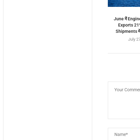
June में Engi
Exports 21%
Shipments में 
July 2