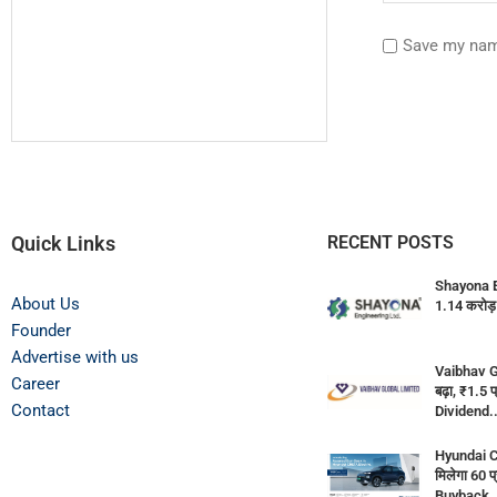
Save my name
Quick Links
RECENT POSTS
Shayona E
About Us
1.14 करोड़ 
Founder
Advertise with us
Vaibhav G
Career
बढ़ा, ₹1.5 
Contact
Dividend..
Hyundai C
मिलेगा 60 
Buyback