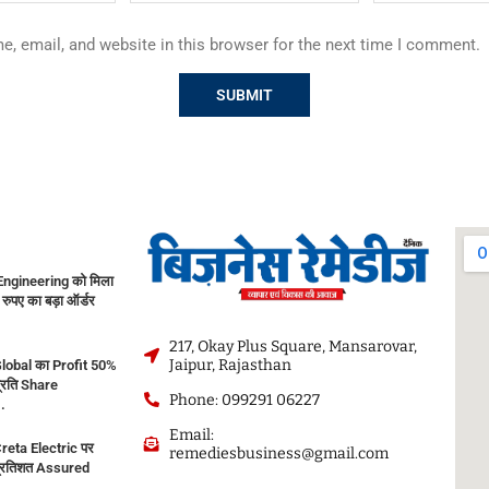
, email, and website in this browser for the next time I comment.
ngineering को मिला
रुपए का बड़ा ऑर्डर
217, Okay Plus Square, Mansarovar,
Jaipur, Rajasthan
lobal का Profit 50%
प्रति Share
Phone: 099291 06227
.
Email:
reta Electric पर
remediesbusiness@gmail.com
प्रतिशत Assured