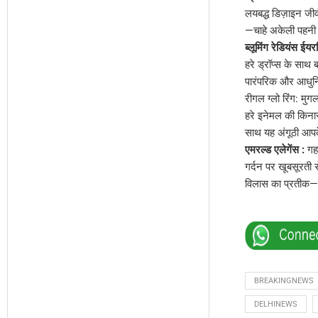
लयबद्ध डिज़ाइन जीव
—चाहे अकेली पहनी ज
ब्लूमिंग रेडियंस ईयर
हरे ड्रॉप्स के साथ ब
पारंपरिक और आधुनिक
रीगल ग्लो रिंग: मु
हरे इनेमल की किनार
साथ यह अंगूठी आपक
एमरल्ड एलेगेंस :
गह
गर्दन पर खूबसूरती स
विलास का प्रतीक—
BREAKINGNEWS
DELHINEWS