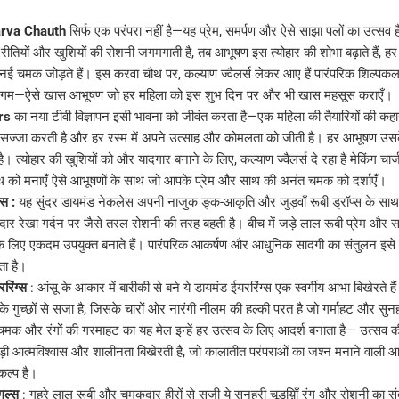
Karva Chauth
सिर्फ एक परंपरा नहीं है—यह प्रेम, समर्पण और ऐसे साझा पलों का उत्सव है,
ें रीतियों और खुशियों की रोशनी जगमगाती है, तब आभूषण इस त्योहार की शोभा बढ़ाते हैं, ह
ं नई चमक जोड़ते हैं। इस करवा चौथ पर, कल्याण ज्वैलर्स लेकर आए हैं पारंपरिक शिल्
 संगम—ऐसे खास आभूषण जो हर महिला को इस शुभ दिन पर और भी खास महसूस कराएँ।
rs
का नया टीवी विज्ञापन इसी भावना को जीवंत करता है—एक महिला की तैयारियों की कहा
ज-सज्जा करती है और हर रस्म में अपने उत्साह और कोमलता को जीती है। हर आभूषण उसके
ता है। त्योहार की खुशियों को और यादगार बनाने के लिए, कल्याण ज्वैलर्स दे रहा है मेकिंग च
को मनाएँ ऐसे आभूषणों के साथ जो आपके प्रेम और साथ की अनंत चमक को दर्शाएँ।
ेस :
यह सुंदर डायमंड नेकलेस अपनी नाजुक ङ्क-आकृति और जुड़वाँ रूबी ड्रॉप्स के साथ
र रेखा गर्दन पर जैसे तरल रोशनी की तरह बहती है। बीच में जड़े लाल रूबी प्रेम और समर
े लिए एकदम उपयुक्त बनाते हैं। पारंपरिक आकर्षण और आधुनिक सादगी का संतुलन इस
ता है।
रिंग्स
: आंसू के आकार में बारीकी से बने ये डायमंड ईयररिंग्स एक स्वर्गीय आभा बिखेरते है
रों के गुच्छों से सजा है, जिसके चारों ओर नारंगी नीलम की हल्की परत है जो गर्माहट और सु
 चमक और रंगों की गरमाहट का यह मेल इन्हें हर उत्सव के लिए आदर्श बनाता है— उत्सव की
ड़ी आत्मविश्वास और शालीनता बिखेरती है, जो कालातीत परंपराओं का जश्न मनाने वाली 
ल्प है।
गल्स
: गहरे लाल रूबी और चमकदार हीरों से सजी ये सुनहरी चूडय़िाँ रंग और रोशनी का सु