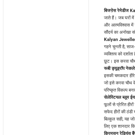
बिजऩेस रेमेडीज 
जाते हैं। जब घरों म
और आत्मविश्वास मे
सौंदर्य का अनोखा
Kalyan Jewelle
गहने चुनती है, सा
व्यक्तित्व को दर्शा
छूट। इस करवा चौथ 
रूबी ड्यूड्रॉप नेकल
इसकी चमकदार हीरेदा
जो इसे करवा चौथ क
परिष्कृत विकल्प बना
सेलेस्टियल ब्लूम ईयर
फूलों से प्रेरित ही
सफेद हीरों की ठंडी
बिल्कुल सही, यह जो
लिए एक शानदार विक
क्रिमसन रेडियंस बैं