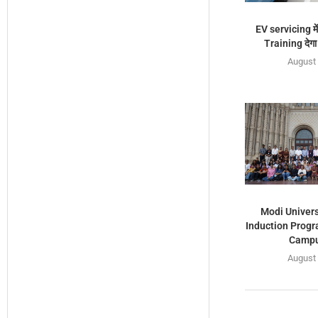
EV servicing में
Training देग
August 
Modi Universi
Induction Program
Campu
August 