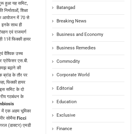
 शुरू हुआ यह समिट,
Batangad
निर्माताओं, शिक्षा
सिक आयोजन में 70 से
Breaking News
। इनके साथ ही
िवहन एवं राजमार्ग
Business and Economy
ी 11वें फिक्की हायर
Business Remedies
वं वैश्विक उच्च
 प्रोफेसर एस.बी.
Commodity
समझ बढ़ाने की
Corporate World
क ब्रांड के तौर पर
कहा, फिक्की हायर
Editorial
म इस समिट के दो
ट्रीय गठबंधन के
Education
biosis
े में एक अहम भूमिका
Exclusive
मीर सोमैया
Ficci
जनरल (डाक्टर) एमडी
Finance