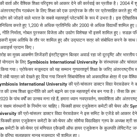
ी वार्ता और वैश्विक शिक्षा परिदृश्य को आकार देने की कार्रवाई का प्रतीक है। 2004 में
राष्ट्रीय गठबंधन के लिए शिक्षा को एक उत्प्रेरक के तौर पर प्रोत्साहित करते हुए नीति 
 उद्योग को जोडऩे वाले भारत के सबसे महत्वपूर्ण प्लेटफॉर्म के रूप में उभरा है। इस ऐतिहा
िनिधित्व करते हुए 1,200 से अधिक प्रतिनिधि और 2000 से अधिक विद्यार्थी शामिल हुए
्स, नीति निर्माता, नोबल पुरस्कार विजेता और उद्योग विशेषज्ञ भी इसमें शामिल हुए। सडक़ पर
गडकरी मुख्य अतिथि के तौर पर शामिल हुए और उद्घाटन सत्र को संबोधित करने के साथ ह
अवार्ड्स प्रदान किए।
ोह का मुख्य आकर्षण लिजेंडरी इंस्टीट्यूशन बिल्डर अवार्ड रहा जो दूरदृष्टि और भारतीय ए
कारी योगदान के लिए
Symbiosis International University
के संस्थापक और चांसलर
किया गया। प्रोफेसर मजूमदार को यह सम्मान गुणवत्तापूर्ण शिक्षा के जरिए अंतरराष्ट्रीय 
लंबी यात्रा को देखते हुए दिया गया जिसने सिंबायोसिस को अकादमिक क्षेत्र में एक वैश्वि
ymbiosis International University
की प्रो-चांसलर डाक्टर विद्या येरावडेकर ने 
की उच्च शिक्षा कूटनीति को आगे बढ़ाने का एक महत्वपूर्ण मंच बन गया है। जैसा कि ह
 के पांच वर्षों का उत्सव मना रहे हैं, हमारा ध्यान नवप्रवर्तन, समावेशिता और अंतरराष्
पर सक्षम संस्थानों के निर्माण पर चाहिए। फिक्की हायर एजुकेशन कमेटी की चेयर और
Sym
niversity
की प्रो-चांसलर डाक्टर विद्या येरावडेकर ने इस समिट के एजेंडे को आकार देन
क्की हायर एजुकेशन कमेटी के को-चेयर और सोमैया विद्याविहार ग्रुप के अध्यक्ष श्री स
on
कमेटी के को-चेयर एवं मणिपाल एकैडमी ऑफ हायर एजुकेशन के कुलपति लेफ्टिनेंट 
 के वरिष्ठ सलाहकार मानब मजूमदार भी शामिल हुए।