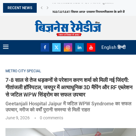
एब्लेशन से जटिल WPW सिंड्रोम का सफल उपचार
RECENT NEWS
NAGASAKI दिवस आज: परमाणु निरस्त्रीकरण के बारे में...
ABHA POWER & STEEL LIMITED को 1.90 करोड़...
KOTAK MUTUAL FUND ने KOTAK DIVERSIFIED EQUIT
वित्त वर्ष 2026 में भारत ने 20 से...
भारत का MEDTECH ECOSYSTEM हो रहा मजबूत
THE AI JOBS SHIFT WHICH NEW BUSINESS OPPORT
JULY में EV बिक्री ने बनाया नया RECORD
THE WOMEN’S WELLNESS ECONOMY: BUSINESSES B
English
हिन्दी
METRO CITY SPECIAL
7-8 साल से तेज धड़कनों से परेशान करण शर्मा को मिली नई जिंदगी:
गीतांजली हॉस्पिटल, जयपुर में अत्याधुनिक 3D मैपिंग और RF एब्लेशन
से जटिल WPW सिंड्रोम का सफल उपचार
Geetanjali Hospital Jaipur में जटिल WPW Syndrome का सफल
उपचार, मरीज को वर्षों पुरानी समस्या से मिली राहत
June 9, 2026
0 comments