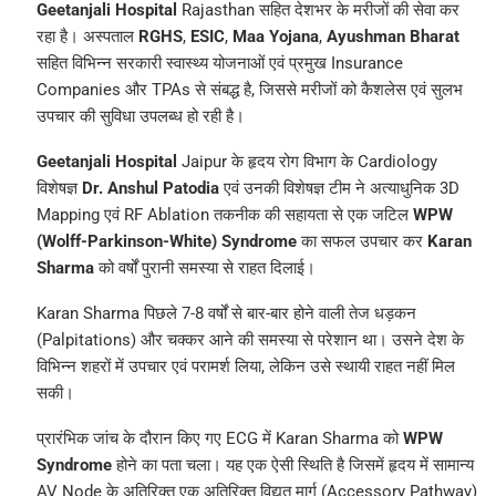
Geetanjali Hospital
Rajasthan सहित देशभर के मरीजों की सेवा कर
रहा है। अस्पताल
RGHS
,
ESIC
,
Maa Yojana
,
Ayushman Bharat
सहित विभिन्न सरकारी स्वास्थ्य योजनाओं एवं प्रमुख Insurance
Companies और TPAs से संबद्ध है, जिससे मरीजों को कैशलेस एवं सुलभ
उपचार की सुविधा उपलब्ध हो रही है।
Geetanjali Hospital
Jaipur के हृदय रोग विभाग के Cardiology
विशेषज्ञ
Dr. Anshul Patodia
एवं उनकी विशेषज्ञ टीम ने अत्याधुनिक 3D
Mapping एवं RF Ablation तकनीक की सहायता से एक जटिल
WPW
(Wolff-Parkinson-White) Syndrome
का सफल उपचार कर
Karan
Sharma
को वर्षों पुरानी समस्या से राहत दिलाई।
Karan Sharma पिछले 7-8 वर्षों से बार-बार होने वाली तेज धड़कन
(Palpitations) और चक्कर आने की समस्या से परेशान था। उसने देश के
विभिन्न शहरों में उपचार एवं परामर्श लिया, लेकिन उसे स्थायी राहत नहीं मिल
सकी।
प्रारंभिक जांच के दौरान किए गए ECG में Karan Sharma को
WPW
Syndrome
होने का पता चला। यह एक ऐसी स्थिति है जिसमें हृदय में सामान्य
AV Node के अतिरिक्त एक अतिरिक्त विद्युत मार्ग (Accessory Pathway)