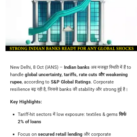
New Delhi, 8 Oct (IANS) –
Indian banks
अब मजबूत स्थिति में हैं to
handle
global uncertainty, tariffs, rate cuts और weakening
rupee
, according to
S&P Global Ratings
. Corporate
resilience बढ़ रही है, जिससे banks की stability और strong हुई है।
Key Highlights:
Tariff-hit sectors में low exposure: textiles & gems
सिर्फ
2% of loans
Focus on
secured retail lending
और corporate