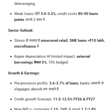
deleveraging
Weak loans रहेंगे
3.0-3.5%
, credit costs
80-90 basis
points
अगले 2 साल में
Sector Outlook:
Stress हो सकता है
unsecured retail, SME loans <₹10 lakh,
microfinance
में
Rupee depreciation का limited impact:
external
borrowings केवल 5%
, 75% hedged
Growth & Earnings:
Pre-provision profits:
3.6-3.7% of loans
, banks आसानी से
slippages absorb कर सकते हैं
Credit growth forecast:
11.5-12.5% FY26 & FY27
New NPLs: corporate
1.1%
, SME & retail
1.7-1.8%