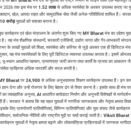
ा है कि
MY Bharat
मंच देश के युवाओं को राष्ट्र निर्माण से जोड़ने वाला एक महत्वपूर्ण
ून 2026 तक इस मंच पर
1.52 लाख
से अधिक स्वयंसेवा के अवसर उपलब्ध कराए जा चुके
क्तदान, खेल, आपदा राहत और सामुदायिक सेवा जैसी अनेक गतिविधियां शामिल हैं। सरकार 
10 करोड़
युवाओं को सशक्त बनाना है।
युवा कार्यक्रम एवं खेल मंत्रालय के अंतर्गत शुरू किए गए
MY Bharat
मंच का उद्देश्य युव
ाना है। यह मंच शैक्षणिक संस्थानों, सरकारी एजेंसियों, उद्योग जगत और गैर-लाभकारी संगठ
ेशभर के लाखों युवाओं को शिक्षा, स्वयंसेवा और करियर से जुड़े अवसर एक ही डिजिटल मं
सार, यह मंच स्वयंसेवकों के लिए पूरी डिजिटल व्यवस्था उपलब्ध कराता है। इसमें ऑनल
, भू-स्थान आधारित पहचान, प्रमाणपत्र जारी करना तथा कार्यों के प्रभाव का आकलन जै
्वयंसेवा प्रक्रिया अधिक पारदर्शी और सरल बनती है।
MY Bharat
पर
24,900
से अधिक अनुभवात्मक शिक्षण कार्यक्रम उपलब्ध हैं। इन कार्यक्
क ज्ञान देना और उन्हें रोजगार के लिए बेहतर ढंग से तैयार करना है। इसके साथ ही मंच पर 
गों का व्यावहारिक अनुभव,
AI
आधारित बायोडाटा निर्माण और अनुभवी विशेषज्ञों से मार्गदर्शन
 हैं। सरकार ने बताया कि यह पहल युवाओं में नागरिक जागरूकता और नेतृत्व क्षमता वि
। इसके लिए प्रश्नोत्तरी प्रतियोगिताएं, विभिन्न प्रतियोगिताएं और युवा संसद जैसे कार्यक
संविधान, सार्वजनिक नीतियों और राष्ट्रीय मुद्दों पर चर्चा कराई जाती है।
Viksit Bharat
कार्यक्रम युवाओं में नेतृत्व क्षमता बढ़ाने और लोकतांत्रिक प्रक्रियाओं में जागरूक भागीदा