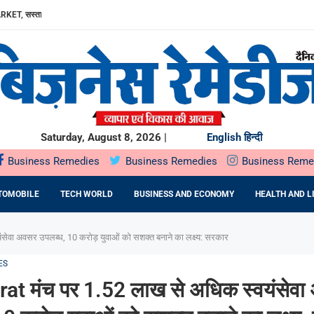
RKET, सस्ता...
ा, AAVIN...
Y में उत्पादन...
DA BNP...
E 16TH BRICS TRADE MINISTERS’...
: DR. PRATIBHA AGARWAL ON...
ियों के...
ता,...
Saturday, August 8, 2026 |
English
हिन्दी
Business Remedies
Business Remedies
Business Reme
TOMOBILE
TECH WORLD
BUSINESS AND ECONOMY
HEALTH AND L
ेवा अवसर उपलब्ध, 10 करोड़ युवाओं को सशक्त बनाने का लक्ष्य: सरकार
ES
t मंच पर 1.52 लाख से अधिक स्वयंसेवा