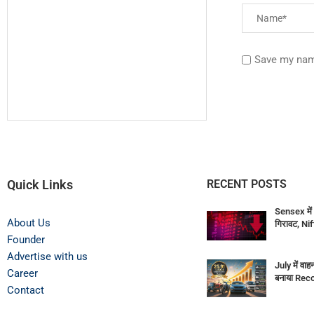
Save my name
Quick Links
RECENT POSTS
Sensex में 
About Us
गिरावट, Ni
Founder
Advertise with us
July में वाह
Career
बनाया Rec
Contact