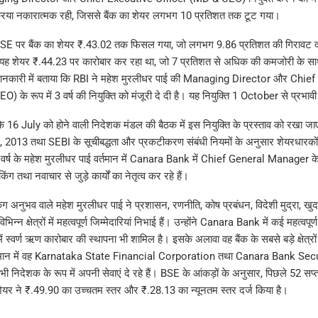
क्रिया नकारात्मक रही, जिससे बैंक का शेयर लगभग 10 प्रतिशत तक टूट गया।
BSE पर बैंक का शेयर ₹.43.02 तक फिसल गया, जो लगभग 9.86 प्रतिशत की गिरावट दर्
ह शेयर ₹.44.23 पर कारोबार कर रहा था, जो 7 प्रतिशत से अधिक की कमजोरी के स
 जानकारी में बताया कि RBI ने महेश मुरलीधर पाई की Managing Director और Chie
 के रूप में 3 वर्ष की नियुक्ति को मंजूरी दे दी है। यह नियुक्ति 1 October से प्रभावी
कि 16 July को होने वाली निदेशक मंडल की बैठक में इस नियुक्ति के प्रस्ताव को रखा ज
13 तथा SEBI के सूचीबद्धता और प्रकटीकरण संबंधी नियमों के अनुसार शेयरधारकों 
र्ष के महेश मुरलीधर पाई वर्तमान में Canara Bank में Chief General Manager के प
ंग तथा नवाचार से जुड़े कार्यों का नेतृत्व कर रहे हैं।
किंग अनुभव वाले महेश मुरलीधर पाई ने प्रशासन, रणनीति, कोष प्रबंधन, विदेशी मुद्रा, खुदर
न क्षेत्रों में महत्वपूर्ण जिम्मेदारियां निभाई हैं। उन्होंने Canara Bank में कई महत्वपू
में स्वर्ण ऋण कारोबार की स्थापना भी शामिल है। इसके अलावा वह बैंक के सबसे बड़े क्षेत्रों 
वर्तमान में वह Karnataka State Financial Corporation तथा Canara Bank Sec
भी निदेशक के रूप में अपनी सेवाएं दे रहे हैं। BSE के आंकड़ों के अनुसार, पिछले 52 सप्
यर ने ₹.49.90 का उच्चतम स्तर और ₹.28.13 का न्यूनतम स्तर दर्ज किया है।