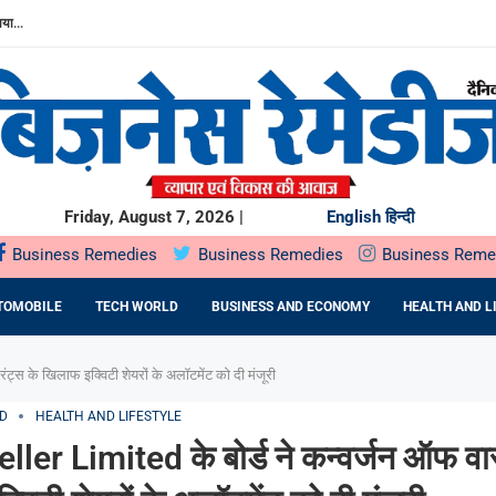
या...
.
 मजबूत की...
ुरुआत,...
ुद्ध लाभ...
.
साथ SCORPIO-N के अनुभव को और बेहतर बनाया
ल पब्लिक ऑफरिंग (IPO) सोमवार, 10 अगस्त, 2026 को खुलेगा
Friday, August 7, 2026 |
English
हिन्दी
Business Remedies
Business Remedies
Business Reme
TOMOBILE
TECH WORLD
BUSINESS AND ECONOMY
HEALTH AND L
ट्स के खिलाफ इक्विटी शेयरों के अलॉटमेंट को दी मंजूरी
D
HEALTH AND LIFESTYLE
ler Limited के बोर्ड ने कन्वर्जन ऑफ वार