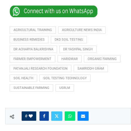
AGRICULTURAL TRAINING
AGRICULTURE NEWS INDIA
BUSINESS REMEDIES
DKD SOIL TESTING
DR ACHARYA BALKRISHNA
DR YASHPAL SINGH
FARMER EMPOWERMENT
HARIDWAR
ORGANIC FARMING
PATANJALI RESEARCH FOUNDATION
SAMRIDDH GRAM
SOIL HEALTH
SOIL TESTING TECHNOLOGY
SUSTAINABLE FARMING
USRLM
0