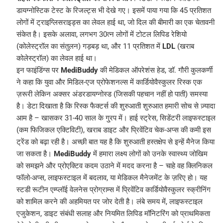
डायग्नोस्टिक टेस्ट के रिजल्ट्स भी देखे गए। इसमें पाया गया कि 45 प्रतिशत
लोगों में ट्राइग्लिसराइड्स का लेवल हाई था, जो दिल की बीमारी का एक चेतावनी
संकेत है। इसके अलावा, लगभग 30त्न लोगों में टोटल लिपिड रेशियो
(कोलेस्ट्रॉल का संतुलन) गड़बड़ था, और 11 प्रतिशत में
LDL
(खराब
कोलेस्ट्रॉल) का लेवल हाई था।
इन फाइंडिंग्स पर
MediBuddy
की मेडिकल ऑपरेशंस हेड, डॉ. गौरी कुलकर्णी
ने कहा कि युवा और मिडिल-एज प्रोफेशनल्स में कार्डियोवैस्कुलर रिस्क एक
ज़रूरी लेकिन अक्सर अंडरडायग्नोस्ड (जिसकी पहचान नहीं हो पाती) समस्या
है। डेटा दिखाता है कि रिस्क फैक्टर्स की शुरुआती शुरुआत हमारी सोच से ज़्यादा
आम है – खासकर 31-40 साल के गु्रप में। हाई स्ट्रेस, सिडेंटरी लाइफस्टाइल
(कम फिजिकल एक्टिविटी), खराब डाइट और प्रिवेंटिव चेक-अप्स की कमी इस
ट्रेंड को बढ़ा रही है। अच्छी बात यह है कि शुरुआती हस्तक्षेप से इन्हें मैनेज किया
जा सकता है।
MediBuddy
में हमारा लक्ष्य लोगों को उनके स्वास्थ्य जोखिम
को समझने और प्रोएक्टिव कदम उठाने में मदद करना है – चाहे वह क्लिनिकल
फॉलो-अप्स, लाइफस्टाइल में बदलाव, या मेडिकल मैनेजमेंट के ज़रिए हो। यह
स्टडी रूटीन एम्प्लॉई वेलनेस प्रोग्राम्स में प्रिवेंटिव कार्डियोवैस्कुलर स्क्रीनिंग
को शामिल करने की अहमियत पर जोर देती है। लंबे समय में, लाइफस्टाइल
एजुकेशन, डाइट संबंधी सलाह और नियमित लिपिड मॉनिटरिंग को प्राथमिकता