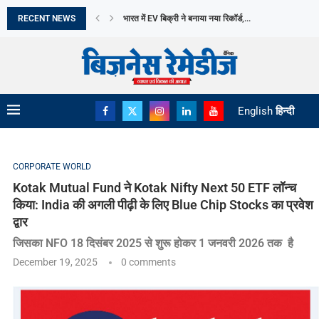
द्वार
RECENT NEWS
WHATSAPP MALWARE ATTACK से 10,000 से ज्यादा भार
भारत में SUV का दबदबा, FY26 में हर...
JK TYRE का Q1 PROFIT 73% गिरकर RS...
GOBARDHAN SCHEME से घटेगा IMPORT, बचेंगे ₹40,000 
बढ़ती बिजली मांग के बीच ANDHRA PRADESH खरीदेगा...
DII निवेश ने बनाया रिकॉर्ड, FY26 में ₹8.5...
CLOSING PRICE विवाद के बीच SEBI ने बताया...
युवा USERS को नुकसान के आरोप में META...
English
हिन्दी
CORPORATE WORLD
Kotak Mutual Fund ने Kotak Nifty Next 50 ETF लॉन्च
किया: India की अगली पीढ़ी के लिए Blue Chip Stocks का प्रवेश
द्वार
जिसका NFO 18 दिसंबर 2025 से शुरू होकर 1 जनवरी 2026 तक है
December 19, 2025
0 comments