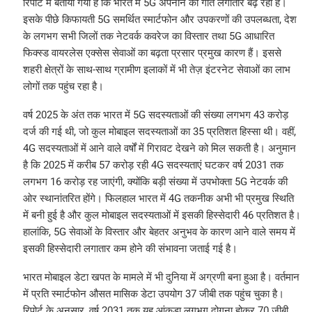
रिपोर्ट में बताया गया है कि भारत में 5G अपनाने की गति लगातार बढ़ रही है।
इसके पीछे किफायती 5G समर्थित स्मार्टफोन और उपकरणों की उपलब्धता, देश
के लगभग सभी जिलों तक नेटवर्क कवरेज का विस्तार तथा 5G आधारित
फिक्स्ड वायरलेस एक्सेस सेवाओं का बढ़ता प्रसार प्रमुख कारण हैं। इससे
शहरी क्षेत्रों के साथ-साथ ग्रामीण इलाकों में भी तेज़ इंटरनेट सेवाओं का लाभ
लोगों तक पहुंच रहा है।
वर्ष 2025 के अंत तक भारत में 5G सदस्यताओं की संख्या लगभग 43 करोड़
दर्ज की गई थी, जो कुल मोबाइल सदस्यताओं का 35 प्रतिशत हिस्सा थी। वहीं,
4G सदस्यताओं में आने वाले वर्षों में गिरावट देखने को मिल सकती है। अनुमान
है कि 2025 में करीब 57 करोड़ रही 4G सदस्यताएं घटकर वर्ष 2031 तक
लगभग 16 करोड़ रह जाएंगी, क्योंकि बड़ी संख्या में उपभोक्ता 5G नेटवर्क की
ओर स्थानांतरित होंगे। फिलहाल भारत में 4G तकनीक अभी भी प्रमुख स्थिति
में बनी हुई है और कुल मोबाइल सदस्यताओं में इसकी हिस्सेदारी 46 प्रतिशत है।
हालांकि, 5G सेवाओं के विस्तार और बेहतर अनुभव के कारण आने वाले समय में
इसकी हिस्सेदारी लगातार कम होने की संभावना जताई गई है।
भारत मोबाइल डेटा खपत के मामले में भी दुनिया में अग्रणी बना हुआ है। वर्तमान
में प्रति स्मार्टफोन औसत मासिक डेटा उपयोग 37 जीबी तक पहुंच चुका है।
रिपोर्ट के अनुसार, वर्ष 2031 तक यह आंकड़ा लगभग दोगुना होकर 70 जीबी