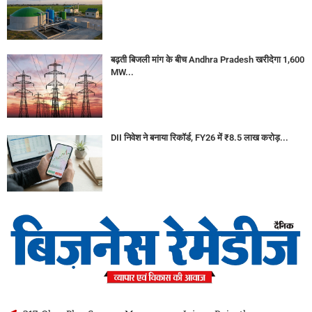
बढ़ती बिजली मांग के बीच Andhra Pradesh खरीदेगा 1,600
MW...
DII निवेश ने बनाया रिकॉर्ड, FY26 में ₹8.5 लाख करोड़...