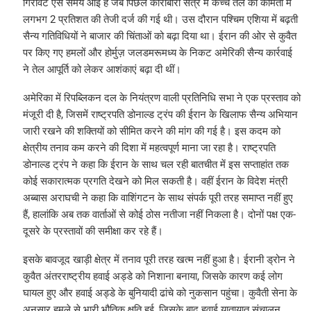
गिरावट ऐसे समय आई है जब पिछले कारोबारी सत्र में कच्चे तेल की कीमतों में
लगभग 2 प्रतिशत की तेजी दर्ज की गई थी। उस दौरान पश्चिम एशिया में बढ़ती
सैन्य गतिविधियों ने बाजार की चिंताओं को बढ़ा दिया था। ईरान की ओर से कुवैत
पर किए गए हमलों और होर्मुज़ जलडमरूमध्य के निकट अमेरिकी सैन्य कार्रवाई
ने तेल आपूर्ति को लेकर आशंकाएं बढ़ा दी थीं।
अमेरिका में रिपब्लिकन दल के नियंत्रण वाली प्रतिनिधि सभा ने एक प्रस्ताव को
मंजूरी दी है, जिसमें राष्ट्रपति डोनाल्ड ट्रंप की ईरान के खिलाफ सैन्य अभियान
जारी रखने की शक्तियों को सीमित करने की मांग की गई है। इस कदम को
क्षेत्रीय तनाव कम करने की दिशा में महत्वपूर्ण माना जा रहा है। राष्ट्रपति
डोनाल्ड ट्रंप ने कहा कि ईरान के साथ चल रही बातचीत में इस सप्ताहांत तक
कोई सकारात्मक प्रगति देखने को मिल सकती है। वहीं ईरान के विदेश मंत्री
अब्बास अराघची ने कहा कि वाशिंगटन के साथ संपर्क पूरी तरह समाप्त नहीं हुए
हैं, हालांकि अब तक वार्ताओं से कोई ठोस नतीजा नहीं निकला है। दोनों पक्ष एक-
दूसरे के प्रस्तावों की समीक्षा कर रहे हैं।
इसके बावजूद खाड़ी क्षेत्र में तनाव पूरी तरह खत्म नहीं हुआ है। ईरानी ड्रोन ने
कुवैत अंतरराष्ट्रीय हवाई अड्डे को निशाना बनाया, जिसके कारण कई लोग
घायल हुए और हवाई अड्डे के बुनियादी ढांचे को नुकसान पहुंचा। कुवैती सेना के
अनुसार हमले से भारी भौतिक क्षति हुई, जिसके बाद हवाई यातायात संचालन