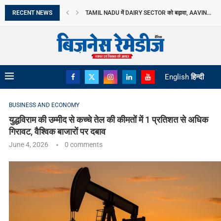
RECENT NEWS
TAMIL NADU में DAIRY SECTOR को बढ़ावा, AAVIN...
13 सितंबर से नई MANUFACTURING FACILITY में उत्पादन..
2026 में दो THEMATIC FUNDS से BARODA BNP...
INDIA SUCCESSFULLY CONCLUDES THE 16TH BRICS
BREAKING MYTHS, BUILDING TRUST: DR. PRATIB
मिथकों को तोड़ते हुए, विश्वास की नींव रखते...
भारत छोड़ो आंदोलन दिवस आज: स्वतंत्रता सेनानियों के...
अमेरिका बना भारत का सबसे बड़ा LPG आपूर्तिकर्ता,...
English
हिन्दी
BUSINESS AND ECONOMY
युद्धविराम की उम्मीद से कच्चे तेल की कीमतों में 1 प्रतिशत से अधिक
गिरावट, वैश्विक बाजारों पर दबाव
June 4, 2026
0 comments