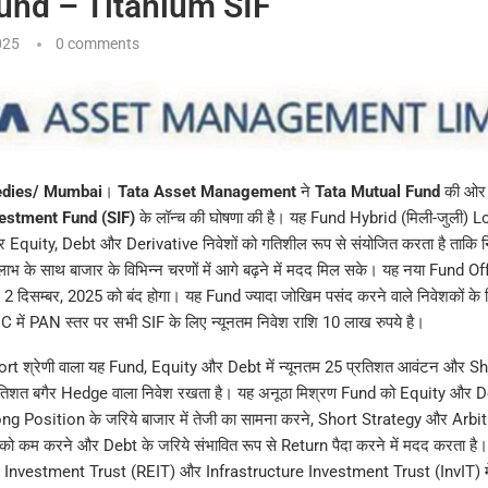
und – Titanium SIF
025
0 comments
dies/ Mumbai
।
Tata Asset Management
ने
Tata Mutual Fund
की ओर 
estment Fund (SIF)
के लॉन्च की घोषणा की है। यह Fund Hybrid (मिली-जुली) L
 Equity, Debt और Derivative निवेशों को गतिशील रूप से संयोजित करता है ताकि नि
भ के साथ बाजार के विभिन्न चरणों में आगे बढ़ने में मदद मिल सके। यह नया Fund Of
 दिसम्बर, 2025 को बंद होगा। यह Fund ज्यादा जोखिम पसंद करने वाले निवेशकों के ल
C में PAN स्तर पर सभी SIF के लिए न्यूनतम निवेश राशि 10 लाख रुपये है।
t श्रेणी वाला यह Fund, Equity और Debt में न्यूनतम 25 प्रतिशत आवंटन और S
रतिशत बगैर Hedge वाला निवेश रखता है। यह अनूठा मिश्रण Fund को Equity और D
ng Position के जरिये बाजार में तेजी का सामना करने, Short Strategy और Arbit
ो कम करने और Debt के जरिये संभावित रूप से Return पैदा करने में मदद करता है
Investment Trust (REIT) और Infrastructure Investment Trust (InvIT) में 