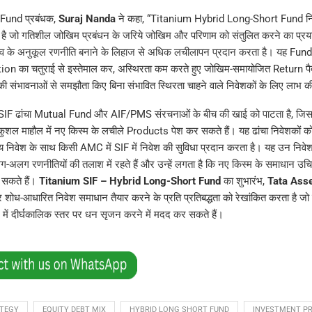
Fund प्रबंधक,
Suraj Nanda
ने कहा, “Titanium Hybrid Long-Short Fund न
ा है जो गतिशील जोखिम प्रबंधन के जरिये जोखिम और परिणाम को संतुलित करने का प्र
दलाव के अनुकूल रणनीति बनाने के लिहाज से अधिक लचीलापन प्रदान करता है। यह F
tion का चतुराई से इस्तेमाल कर, अस्थिरता कम करते हुए जोखिम-समायोजित Return पै
 की संभावनाओं से समझौता किए बिना संभावित स्थिरता चाहने वाले निवेशकों के लिए लाभ की
्तुत SIF ढांचा Mutual Fund और AIF/PMS संरचनाओं के बीच की खाई को पाटता है, 
शल माहौल में नए किस्म के लचीले Products पेश कर सकते हैं। यह ढांचा निवेशकों को
 निवेश के साथ किसी AMC में SIF में निवेश की सुविधा प्रदान करता है। यह उन निवेशक
ग-अलग रणनीतियों की तलाश में रहते हैं और उन्हें लगता है कि नए किस्म के समाधान उच
 सकते हैं।
Titanium SIF – Hybrid Long-Short Fund
का शुभारंभ,
Tata Ass
शोध-आधारित निवेश समाधान तैयार करने के प्रति प्रतिबद्धता को रेखांकित करता है जो 
में दीर्घकालिक स्तर पर धन सृजन करने में मदद कर सकते हैं।
ATEGY
EQUITY DEBT MIX
HYBRID LONG SHORT FUND
INVESTMENT PR