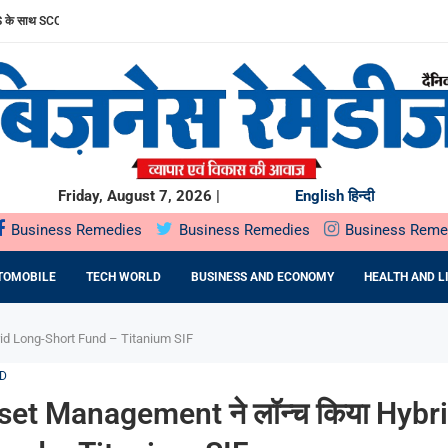
ल पब्लिक ऑफरिंग (IPO) सोमवार, 10 अगस्त, 2026 को खुलेगा
 सार्वजनिक निर्गम सोमवार,...
STU: MR. RAKSHIT SINGHAL ON...
HTRA सरकार के साथ...
UMMIT PLAZA में...
 प्रतिष्ठित राज्य...
 ने...
रफ्तार
Friday, August 7, 2026 |
English
हिन्दी
Business Remedies
Business Remedies
Business Reme
TOMOBILE
TECH WORLD
BUSINESS AND ECONOMY
HEALTH AND L
rid Long-Short Fund – Titanium SIF
D
set Management ने लॉन्च किया Hybr