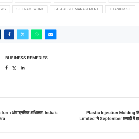
EWS
SIF FRAMEWORK
TATA ASSET MANAGEMENT
TITANIUM SIF
BUSINESS REMEDIES
orm और श्रमिक अधिकार: India’s
Plastic Injection Molding क
Era
Limited’ ने September छमाही में 