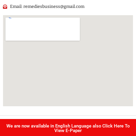
Email: remediesbusiness@gmail.com
Copyright @ Singhvi publication Pvt Ltd. | All right reserved –
We are now available in English Language also Click Here To
Developed by
IJS INFOTECH
View E-Paper