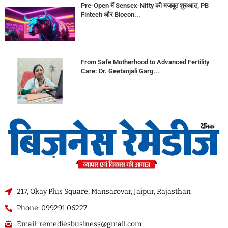
Pre-Open में Sensex-Nifty की मजबूत शुरुआत, PB
Fintech और Biocon...
From Safe Motherhood to Advanced Fertility
Care: Dr. Geetanjali Garg...
217, Okay Plus Square, Mansarovar, Jaipur, Rajasthan
Phone: 099291 06227
Email: remediesbusiness@gmail.com