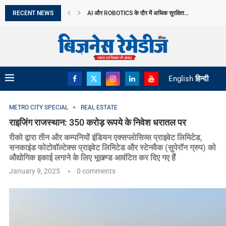
RECENT NEWS
NAGASAKI दिवस आज: परमाणु निरस्त्रीकरण के बारे में...
ABHA POWER & STEEL LIMITED को 1.90 करोड़...
KOTAK MUTUAL FUND ने KOTAK DIVERSIFIED EQUIT
वित्त वर्ष 2026 में भारत ने 20 से...
भारत का MEDTECH ECOSYSTEM हो रहा मजबूत
THE AI JOBS SHIFT WHICH NEW BUSINESS OPPORT
JULY में EV बिक्री ने बनाया नया RECORD
THE WOMEN’S WELLNESS ECONOMY: BUSINESSES B
English
हिन्दी
METRO CITY SPECIAL
REAL ESTATE
राइजिंग राजस्थान: 350 करोड़ रूपये के निवेश धरातल पर
रीको द्वारा तीन और कम्पनियों इंडियन एक्सप्लोसिव्स प्राइवेट लिमिटेड,
सनकाइंड फोटोवॉल्टेक्स प्राइवेट लिमिटेड और स्टेनवैक (सुपेरॉन ग्रुप) को
औद्योगिक इकाई लगाने के लिए भूखण्ड आवंटित कर दिए गए हैं
January 9, 2025
0 comments