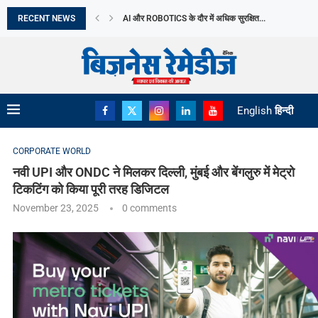
RECENT NEWS
NAGASAKI दिवस आज: परमाणु निरस्त्रीकरण के बारे में...
ABHA POWER & STEEL LIMITED को 1.90 करोड़...
KOTAK MUTUAL FUND ने KOTAK DIVERSIFIED EQUIT
वित्त वर्ष 2026 में भारत ने 20 से...
भारत का MEDTECH ECOSYSTEM हो रहा मजबूत
THE AI JOBS SHIFT WHICH NEW BUSINESS OPPORT
JULY में EV बिक्री ने बनाया नया RECORD
THE WOMEN’S WELLNESS ECONOMY: BUSINESSES B
English
हिन्दी
CORPORATE WORLD
नवी UPI और ONDC ने मिलकर दिल्ली, मुंबई और बेंगलुरु में मेट्रो
टिकटिंग को किया पूरी तरह डिजिटल
November 23, 2025
0 comments