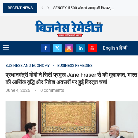
RECENT NEWS
भारत में EV बिक्री ने बनाया नया रिकॉर्ड,...
WHATSAPP MALWARE ATTACK से 10,000 से ज्यादा भार
भारत में SUV का दबदबा, FY26 में हर...
JK TYRE का Q1 PROFIT 73% गिरकर RS...
GOBARDHAN SCHEME से घटेगा IMPORT, बचेंगे ₹40,000 
बढ़ती बिजली मांग के बीच ANDHRA PRADESH खरीदेगा...
DII निवेश ने बनाया रिकॉर्ड, FY26 में ₹8.5...
CLOSING PRICE विवाद के बीच SEBI ने बताया...
English
हिन्दी
BUSINESS AND ECONOMY
BUSINESS REMEDIES
प्रधानमंत्री मोदी ने सिटी प्रमुख Jane Fraser से की मुलाकात, भारत
की आर्थिक वृद्धि और निवेश अवसरों पर हुई विस्तृत चर्चा
June 4, 2026
0 comments