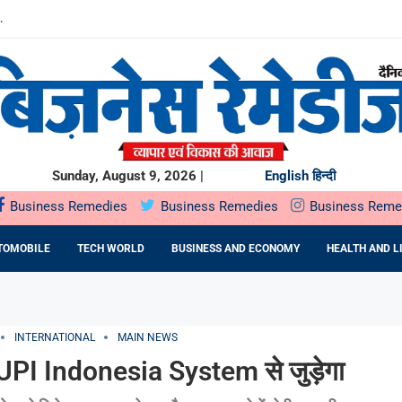
.
बारे में...
0 करोड़...
SIFIED EQUITY ALL...
मजबूत
INESS OPPORTUNITIES...
BUSINESSES BUILT AROUND INDIA’S...
Sunday, August 9, 2026 |
English
हिन्दी
Business Remedies
Business Remedies
Business Reme
TOMOBILE
TECH WORLD
BUSINESS AND ECONOMY
HEALTH AND L
INTERNATIONAL
MAIN NEWS
UPI Indonesia System से जुड़ेगा