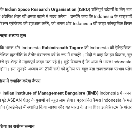
 कि
Indian Space Research Organisation (ISRO)
शांतिपूर्ण उद्देश्यों के लिए 
िक्ष क्षेत्र की क्षमता बढ़ाने में मदद करेगा। उन्होंने कहा कि Indonesia के राष्ट्रपति यो
 संरक्षण प्रोजेक्ट की शुरुआत करेंगे, जो भारत और Indonesia की साझा सांस्कृतिक विर
ुनहरा अध्याय शुरू
कहा कि भारत और Indonesia
Rabindranath Tagore
की Indonesia की ऐतिहासिक या
क्षिक कूटनीति के टैगोर-देवान्तारा वर्ष के रूप में मनाएंगे। मोदी ने कहा कि हम विकास, सु
जैसे हर क्षेत्र में महत्वपूर्ण कदम उठा रहे हैं। मुझे विश्वास है कि आज से भारत-Indones
 होगा। इस सुनहरे अध्याय का 21वीं सदी की दुनिया पर बहुत बड़ा सकारात्मक प्रभाव पड़े
ा में स्थापित करेगा कैंपस
कि
Indian Institute of Management Bangalore (IIMB)
Indonesia में अपना 
 पूरे ASEAN क्षेत्र के युवाओं को बहुत लाभ होगा। प्रस्तावित कैंपस Indonesia के मलंग
न (एसईजेड) में स्थापित किया जाएगा और यह भारत के उच्च शिक्षा इकोसिस्टम के अंतरराष
शिया का सर्वोच्च सम्मान