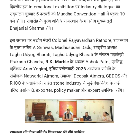
दिवसीय इस international exhibition एवं industry dialogue का
उद्घाटन गुरुवार 5 फरवरी को Mugdha Convention Hall में प्रात: 10
बजे होगा। समारोह के मुख्य अतिथि राजस्थान के माननीय मुख्यमंत्री
Bhajanlal Sharma होंगे।
इस अवसर पर उद्योग मंत्री Colonel Rajyavardhan Rathore, राजस्थान
के मुख्य सचिव V. Srinivas, Madhusudan Dadu, राष्ट्रीय अध्यक्ष
Laghu Udyog Bharati, Laghu Udyog Bharati के संगठन महामंत्री
Prakash Chandra,
R.K. Marble
के अध्यक्ष Ashok Patni, प्रसिद्ध
मूर्तिकार Arun Yogiraj,
इंडिया स्टोनमार्ट-2026
आयोजन समिति के
संयोजक Natwarlal Ajmera, उपाध्यक्ष Deepak Ajmera, CEDOS और
RIICO के पदाधिकारी सहित stone industry से जुड़े देश-विदेश के कई
वरिष्ठ उद्योगपति, exporter, policy maker और expert उपस्थित रहेंगे।
रामलला की दिव्य मूर्ति के शिल्पकार भी होंगे शामिल