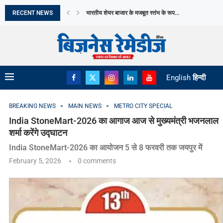
RECENT NEWS
MARKET OUTLOOK: पहली तिमाही के नतीजे, अमेरिका-ईरान त
PFRDA का पांच साल में गैर-सरकारी NPS ग्राहकों...
भारत ने GREEN ENERGY के क्षेत्र में रचा...
PROFITABILITY VS GROWTH: WHAT SHOULD EME
THE RISE OF SPECIALIST TALENT: WHY BUSINESSE
विदेशी मुद्रा भंडार में बढ़ोतरी भारत की अर्थव्यवस्था...
BEYOND FRACTURES: DR. SANDEEP GARG ON INNO
AI और ROBOTICS के दौर में अधिक सुरक्षित...
English
हिन्दी
BREAKING NEWS
MAIN NEWS
METRO CITY SPECIAL
India StoneMart-2026 का आगाज आज से मुख्यमंत्री भजनलाल
शर्मा करेंगे उद्घाटन
India StoneMart-2026 का आयोजन 5 से 8 फरवरी तक जयपुर में
February 5, 2026
0 comments