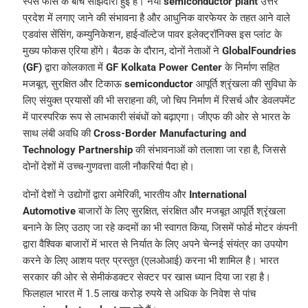
स्पेस फोर्स के बीच साझेदारी हुई है। नया
semiconductor plant
उत्तर
प्रदेश में लगाए जाने की संभावना है और आधुनिक वारफेयर के तहत आने वाले
एडवांस सेंसिंग, कम्युनिकेशन, हाई-वॉल्टेज पावर इलेक्ट्रॉनिक्स इस प्लांट के
मुख्य फोकस एरिया होंगे। बैठक के दौरान, दोनों नेताओं ने
GlobalFoundries
(GF)
द्वारा कोलकाता में
GF Kolkata Power Center
के निर्माण सहित
मजबूत, सुरक्षित और टिकाऊ
semiconductor
आपूर्ति श्रृंखला की सुविधा के
लिए संयुक्त प्रयासों की भी सराहना की, जो चिप निर्माण में रिसर्च और डेवलपमेंट
में पारस्परिक रूप से लाभकारी संबंधों को बढ़ाएगा। जीएफ की ओर से भारत के
साथ लंबी अवधि की
Cross-Border Manufacturing and
Technology Partnership
की संभावनाओं को तलाशा जा रहा है, जिससे
दोनों देशों में उच्च-गुणवत्ता वाली नौकरियां पैदा हो।
दोनों देशों ने उद्योगों द्वारा अमेरिकी, भारतीय और
International
Automotive
बाजारों के लिए सुरक्षित, संरक्षित और मजबूत आपूर्ति श्रृंखला
बनाने के लिए उठाए जा रहे कदमों का भी स्वागत किया, जिसमें फोर्ड मोटर कंपनी
द्वारा वैश्विक बाजारों में भारत से निर्यात के लिए अपने चेन्नई संयंत्र का उपयोग
करने के लिए आशय पत्र प्रस्तुत (एलओआई) करना भी शामिल है। भारत
सरकार की ओर से सेमीकंडक्टर सेक्टर पर खास ध्यान दिया जा रहा है।
फिलहाल भारत में 1.5 लाख करोड़ रुपये से अधिक के निवेश से पांच