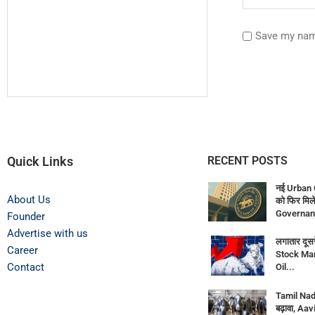
Save my name
Quick Links
RECENT POSTS
नई Urban 
About Us
को फिर मिले
Governan
Founder
Advertise with us
लगातार दूसर
Career
Stock Mar
Contact
Oil...
Tamil Nadu
बढ़ावा, Aav