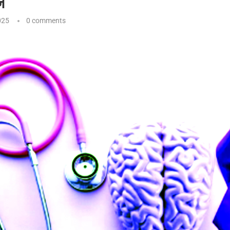
ज
025
0 comments