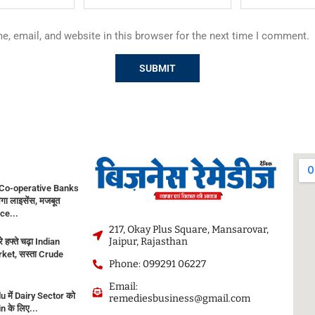
, email, and website in this browser for the next time I comment.
Co-operative Banks
गा लाइसेंस, मजबूत
ce...
217, Okay Plus Square, Mansarovar,
Jaipur, Rajasthan
े हफ्ते चढ़ा Indian
ket, सस्ता Crude
Phone: 099291 06227
Email:
 में Dairy Sector को
remediesbusiness@gmail.com
in के लिए...