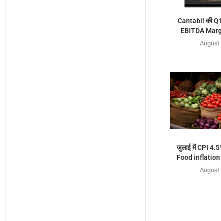
Cantabil की Q1 
EBITDA Margi
August 
जुलाई में CPI 4.5
Food inflation ब
August 