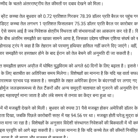
्मीद के चलते अंतरराष्ट्रीय तेल कीमतों पर दबाव देखने को मिला।
 ब्रेंट कच्चा तेल बुधवार को 0.72 प्रतिशत गिरकर 78.39 डॉलर प्रति बैरल पर पहुंच गय
रमीडिएट कच्चा तेल लगभग 1 प्रतिशत फिसलकर 75.35 डॉलर प्रति बैरल पर कारोबार क
ट ऐसे समय आई है जब निवेशक क्षेत्रीय स्थिरता की संभावनाओं का आकलन कर रहे हैं। रिपो
 बीच अंतरिम समझौते का खाका सामने आया है, जिसका उद्देश्य पश्चिम एशिया संघर्ष को 
डोनाल्ड ट्रंप ने कहा है कि तेहरान को परमाणु हथियार हासिल नहीं करने दिए जाएंगे। वहीं
ार समझौते पर हस्ताक्षर होने के बाद ईरान को तेल बेचने की अनुमति दी जा सकती है।
त समझौता ज्ञापन अप्रैल में घोषित युद्धविराम को अगले 60 दिनों के लिए बढ़ाता है। इससे सं
 के लिए बातचीत का अतिरिक्त समय मिलेगा। विशेषज्ञों का मानना है कि यदि यह वार्ता सफल 
कारात्मक प्रभाव पड़ सकता है। समझौते के तहत अमेरिका ईरान के बंदरगाहों पर लगाए गए
होर्मुज जलडमरूमध्य से तेल टैंकरों और अन्य समुद्री यातायात को गुजरने की अनुमति देगा।
बेहद महत्वपूर्ण माना जाता है और लंबे समय से तनाव का केंद्र बना हुआ था।
 में भी मजबूती देखने को मिली। बुधवार को रुपया 31 पैसे मजबूत होकर अमेरिकी डॉलर क
ता दिखा, जबकि पिछले कारोबारी सत्र में यह 94.56 पर था। मजबूत होती घरेलू मुद्रा को
 माना जा रहा है। विशेषज्ञों के अनुसार विदेशी संस्थागत निवेशकों की बिकवाली में भी क
स प्रवृत्ति को आगे बढ़ा सकती है। उनका मानना है कि यदि कच्चे तेल की कीमतें नियंत्र
रवाह बढ़ता है, तो रुपया और मजबूत हो सकता है।