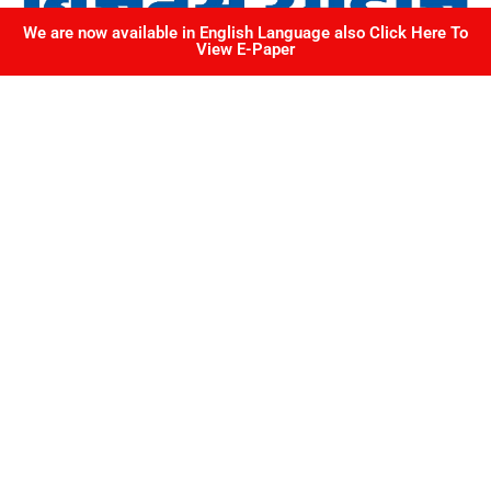
We are now available in English Language also Click Here To
View E-Paper
217, Okay Plus Square, Mansarovar, Jaipur, Rajasthan
Phone: 099291 06227
Email: remediesbusiness@gmail.com