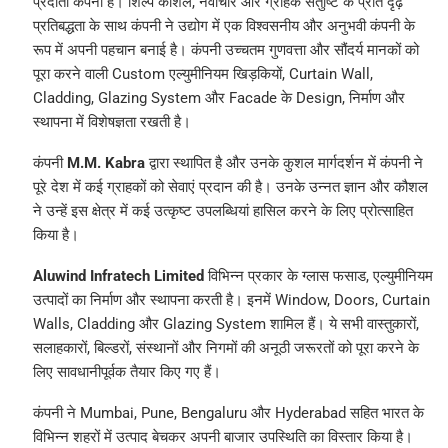
प्रदाता कंपनी है। शिल्प कौशल, नवाचार और ग्राहक संतुष्टि के प्रति दृढ़
प्रतिबद्धता के साथ कंपनी ने उद्योग में एक विश्वसनीय और अनुभवी कंपनी के
रूप में अपनी पहचान बनाई है। कंपनी उच्चतम गुणवत्ता और सौंदर्य मानकों को
पूरा करने वाली Custom एल्युमीनियम खिड़कियों, Curtain Wall,
Cladding, Glazing System और Facade के Design, निर्माण और
स्थापना में विशेषज्ञता रखती है।
कंपनी
M.M. Kabra
द्वारा स्थापित है और उनके कुशल मार्गदर्शन में कंपनी ने
पूरे देश में कई ग्राहकों को सेवाएं प्रदान की है। उनके उन्नत ज्ञान और कौशल
ने उन्हें इस क्षेत्र में कई उत्कृष्ट उपलब्धियां हासिल करने के लिए प्रोत्साहित
किया है।
Aluwind Infratech Limited
विभिन्न प्रकार के ग्लास फसाड, एल्युमीनियम
उत्पादों का निर्माण और स्थापना करती है। इनमें Window, Doors, Curtain
Walls, Cladding और Glazing System शामिल हैं। ये सभी वास्तुकारों,
सलाहकारों, बिल्डरों, संस्थानों और निगमों की अनूठी जरूरतों को पूरा करने के
लिए सावधानीपूर्वक तैयार किए गए हैं।
कंपनी ने Mumbai, Pune, Bengaluru और Hyderabad सहित भारत के
विभिन्न शहरों में उत्पाद बेचकर अपनी बाजार उपस्थिति का विस्तार किया है।