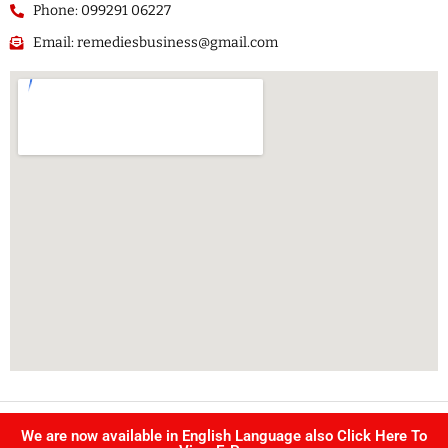
Phone: 099291 06227
Email: remediesbusiness@gmail.com
Copyright @ Singhvi publication Pvt Ltd. | All right reserved –
We are now available in English Language also Click Here To
Developed by
IJS INFOTECH