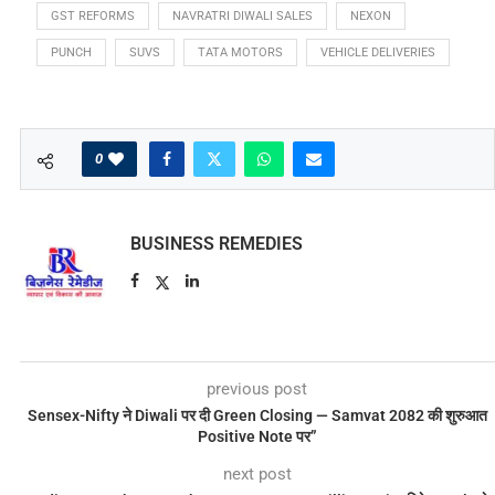
GST REFORMS
NAVRATRI DIWALI SALES
NEXON
PUNCH
SUVS
TATA MOTORS
VEHICLE DELIVERIES
0
BUSINESS REMEDIES
previous post
Sensex-Nifty ने Diwali पर दी Green Closing — Samvat 2082 की शुरुआत
Positive Note पर”
next post