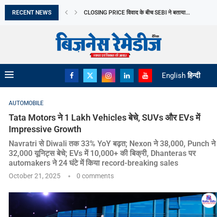
RECENT NEWS
युवा USERS को नुकसान के आरोप में META...
APEDA ने GLOBAL ORGANIC MARKET में मजबूत की...
BERGER PAINTS INDIA की Q1 में मजबूत शुरुआत,...
ADVANCE AGROLIFE LIMITED का Q1 में शुद्ध लाभ...
SENSEX में 300 अंकों से ज्यादा की गिरावट,...
JULY में वाहनों की RETAIL बिक्री ने बनाया...
MAHINDRA ने ADVANCED FEATURES के साथ SCORPIO-N
MOLBIO DIAGNOSTICS LIMITED का इनिशियल पब्लिक ऑफरिं
English
हिन्दी
AUTOMOBILE
Tata Motors ने 1 Lakh Vehicles बेचे, SUVs और EVs में
Impressive Growth
Navratri से Diwali तक 33% YoY बढ़त; Nexon ने 38,000, Punch ने
32,000 यूनिट्स बेचे; EVs में 10,000+ की बिक्री, Dhanteras पर
automakers ने 24 घंटे में किया record-breaking sales
October 21, 2025
0 comments