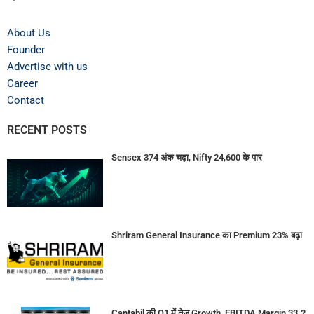
About Us
Founder
Advertise with us
Career
Contact
RECENT POSTS
Sensex 374 अंक चढ़ा, Nifty 24,600 के पार
Shriram General Insurance का Premium 23% बढ़ा
Cantabil की Q1 में तेज Growth, EBITDA Margin 33.2