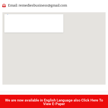
Email: remediesbusiness@gmail.com
Copyright @ Singhvi publication Pvt Ltd. | All right reserved –
We are now available in English Language also Click Here To
Developed by
IJS INFOTECH
View E-Paper