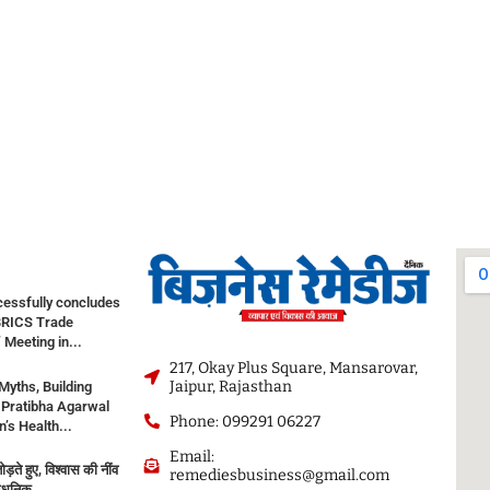
cessfully concludes
BRICS Trade
 Meeting in...
217, Okay Plus Square, Mansarovar,
Jaipur, Rajasthan
Myths, Building
. Pratibha Agarwal
Phone: 099291 06227
s Health...
Email:
ड़ते हुए, विश्वास की नींव
remediesbusiness@gmail.com
धुनिक...