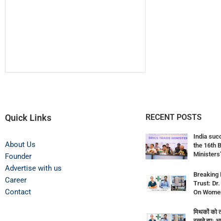
Quick Links
RECENT POSTS
India suc
About Us
the 16th 
Ministers’
Founder
Advertise with us
Breaking 
Career
Trust: Dr
Contact
On Women’
मिथकों को तो
रखते हुए: आ