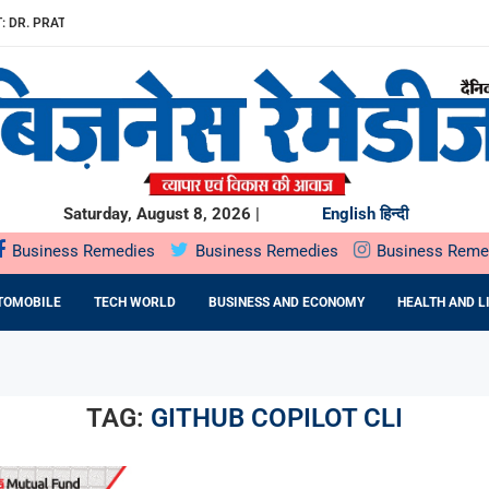
: DR. PRATIBHA AGARWAL ON...
ियों के...
ता,...
रू
O मंगलवार,...
E EPC कंपनी से...
Saturday, August 8, 2026 |
English
हिन्दी
Business Remedies
Business Remedies
Business Reme
TOMOBILE
TECH WORLD
BUSINESS AND ECONOMY
HEALTH AND L
TAG:
GITHUB COPILOT CLI