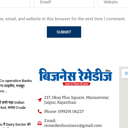
, email, and website in this browser for the next time I comment.
Co-operative Banks
गा लाइसेंस, मजबूत
ce...
217, Okay Plus Square, Mansarovar,
Jaipur, Rajasthan
े हफ्ते चढ़ा Indian
ket, सस्ता Crude
Phone: 099291 06227
Email:
 में Dairy Sector को
remediesbusiness@gmail.com