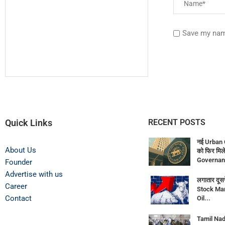
Save my name
Quick Links
RECENT POSTS
नई Urban 
About Us
को फिर मिले
Governan
Founder
Advertise with us
लगातार दूसर
Career
Stock Mar
Contact
Oil...
Tamil Nadu