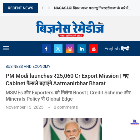
RECENT NEWS
NAGASAKI दिवस आज: परमाणु निरस्त्रीकरण के बारे में...
ABHA POWER & STEEL LIMITED को 1.90 करोड़...
KOTAK MUTUAL FUND ने KOTAK DIVERSIFIED EQUIT
वित्त वर्ष 2026 में भारत ने 20 से...
भारत का MEDTECH ECOSYSTEM हो रहा मजबूत
THE AI JOBS SHIFT WHICH NEW BUSINESS OPPORT
JULY में EV बिक्री ने बनाया नया RECORD
THE WOMEN’S WELLNESS ECONOMY: BUSINESSES B
English
हिन्दी
BUSINESS AND ECONOMY
PM Modi launches ₹25,060 Cr Export Mission | नए
Cabinet फैसले बढ़ाएंगे Aatmanirbhar Bharat
MSMEs और Exporters को मिलेगा Boost | Credit Scheme और
Minerals Policy से Global Edge
November 13, 2025
0 comments