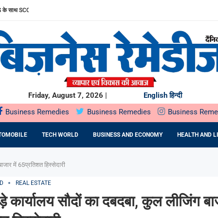
साथ SCORPIO-N के अनुभव को और बेहतर बनाया
ल पब्लिक ऑफरिंग (IPO) सोमवार, 10 अगस्त, 2026 को खुलेगा
 सार्वजनिक निर्गम सोमवार,...
STU: MR. RAKSHIT SINGHAL ON...
HTRA सरकार के साथ...
UMMIT PLAZA में...
 प्रतिष्ठित राज्य...
 ने...
रफ्तार
Friday, August 7, 2026 |
English
हिन्दी
Business Remedies
Business Remedies
Business Reme
TOMOBILE
TECH WORLD
BUSINESS AND ECONOMY
HEALTH AND L
बाजार में 65प्रतिशत हिस्सेदारी
D
REAL ESTATE
ड़े कार्यालय सौदों का दबदबा, कुल लीजिंग बाज