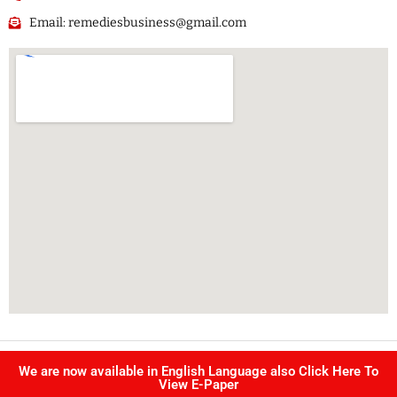
Email: remediesbusiness@gmail.com
Copyright @ Singhvi publication Pvt Ltd. | All right reserved –
We are now available in English Language also Click Here To
Developed by
IJS INFOTECH
View E-Paper