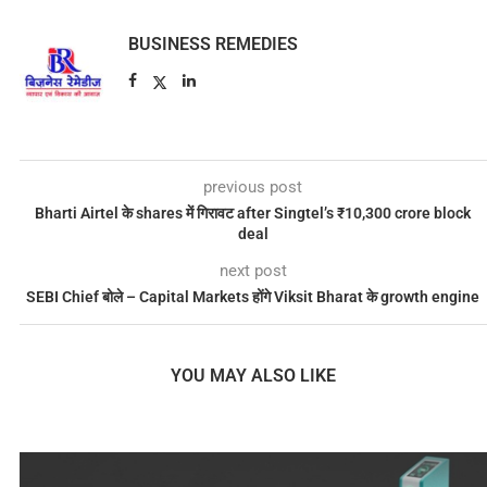
BUSINESS REMEDIES
previous post
Bharti Airtel के shares में गिरावट after Singtel’s ₹10,300 crore block
deal
next post
SEBI Chief बोले – Capital Markets होंगे Viksit Bharat के growth engine
YOU MAY ALSO LIKE