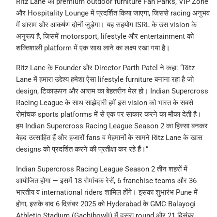
Ritz Lane का premium outdoor furniture Fan Parks, VIP Zone
और Hospitality Lounge में प्रदर्शित किया जाएगा, जिससे racing अनुभव
में आराम और आकर्षण दोनों जुड़ेगा। यह सहयोग ISRL के उस vision के
अनुरूप है, जिसमें motorsport, lifestyle और entertainment को
शक्तिशाली platform में एक साथ लाने का लक्ष्य रखा गया है।
Ritz Lane के Founder और Director Parth Patel ने कहा: “Ritz
Lane में हमारा उद्देश्य हमेशा ऐसा lifestyle furniture बनाना रहा है जो
design, टिकाऊपन और आराम का बेहतरीन मेल हो। Indian Supercross
Racing League के साथ साझेदारी हमें इस vision को भारत के सबसे
रोमांचक sports platforms में से एक पर साकार करने का मौका देती है।
हम Indian Supercross Racing League Season 2 का हिस्सा बनकर
बेहद उत्साहित हैं और हजारों fans व मेहमानों के सामने Ritz Lane के खास
designs को प्रदर्शित करने की प्रतीक्षा कर रहे हैं।”
Indian Supercross Racing League Season 2 तीन शहरों में
आयोजित होगा — इसमें 18 रोमांचक रेसें, 6 franchise teams और 36
भारतीय व international riders शामिल होंगे। इसका शुभारंभ Pune में
होगा, इसके बाद 6 दिसंबर 2025 को Hyderabad के GMC Balayogi
Athletic Stadium (Gachibowli) में दूसरा round और 21 दिसंबर