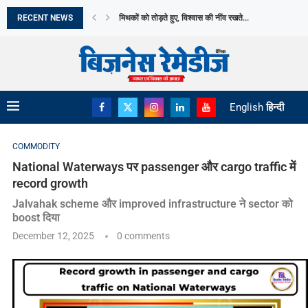
RECENT NEWS
मिथकों को तोड़ते हुए, विश्वास की नींव रखते...
भारत छोड़ो आंदोलन दिवस आज: स्वतंत्रता सेनानियों के...
अमेरिका बना भारत का सबसे बड़ा LPG आपूर्तिकर्ता,...
भारत के विदेशी मुद्रा भंडार में उछाल
REDMI NOTE 17 ने REDMI की अब तक...
MOTO PAD 70 GROOVE की बिक्री हुई शुरू
MILKY MIST DAIRY FOOD LIMITED का IPO मंगलवार,...
DANISH POWER LIMITED को RENEWABLE EPC कंपनी स
English
हिन्दी
COMMODITY
National Waterways पर passenger और cargo traffic में
record growth
Jalvahak scheme और improved infrastructure ने sector को
boost दिया
December 12, 2025
0 comments