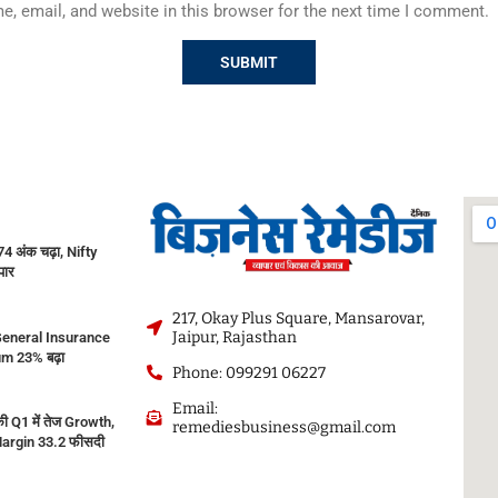
, email, and website in this browser for the next time I comment.
 अंक चढ़ा, Nifty
पार
217, Okay Plus Square, Mansarovar,
Jaipur, Rajasthan
eneral Insurance
m 23% बढ़ा
Phone: 099291 06227
Email:
ी Q1 में तेज Growth,
remediesbusiness@gmail.com
argin 33.2 फीसदी