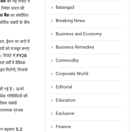
बैंक
की नई रिपोर्ट में
Batangad
क निवेश भारत की
स बैंक
का संशोधित
Breaking News
र्थिक दबावों के बीच
Business and Economy
र, ईंधन पर करों में
Business Remedies
धियों को मजबूत बनाए
रिपोर्ट में
FY28
Commodity
र्षों में वैश्विक
बढ़त मिलेगी, जिससे
Corporate World
Editorial
 की गई है। ऊर्जा
थिक गतिविधियों की
Education
मौसम संबंधी
कारात्मक प्रभाव
Exclusive
Finance
ान बढ़ाकर
5.2