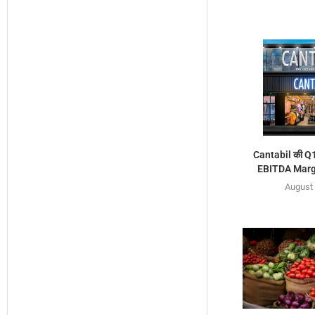
Cantabil की Q1 
EBITDA Margi
August 