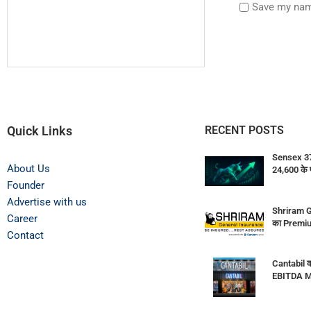
Save my name
Quick Links
RECENT POSTS
Sensex 374
About Us
24,600 के 
Founder
Advertise with us
Shriram G
Career
का Premiu
Contact
Cantabil क
EBITDA M