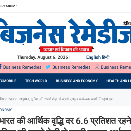
REMIUM 23% बढ़ा
ITDA MARGIN...
खुलेगा, 10...
...
.
में SOIL HEALTH...
दबदबा
ST के दौरान...
ING देगा...
Thursday, August 6, 2026 |
English
हिन्दी
Business Remedies
Business Remedies
Business Reme
TOMOBILE
TECH WORLD
BUSINESS AND ECONOMY
HEALTH AND L
तिशत रहने का अनुमान, दुनिया की सबसे तेज़ी से बढ़ती प्रमुख अर्थव्यवस्थाओं में रहेगा देश
CONOMY
भारत की आर्थिक वृद्धि दर 6.6 प्रतिशत रहन