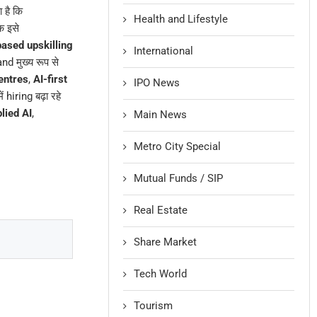
 है कि
Health and Lifestyle
ि इसे
ased upskilling
International
d मुख्य रूप से
centres
,
AI-first
IPO News
ें hiring बढ़ा रहे
lied AI
,
Main News
Metro City Special
Mutual Funds / SIP
Real Estate
Share Market
Tech World
Tourism