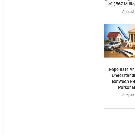
को $567 Million
August 
Repo Rate An
Understandi
Between RBI
Personal
August 