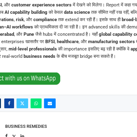
I
, और
customer experience sectors
में देखने को मिलेगा। Report में कहा गया
अब
AI capability building
को केवल
data science
तक सीमित नहीं रख रहीं, बल्क
rations
,
risk
, और
compliance
तक extend कर रही हैं। इसके साथ ही
broad-b
an–AI workflows
को प्राथमिकता दी जा रही है। इन advanced skills की deman
erabad
, और
Pune
जैसे hubs में concentrated है। यहाँ
global capability 
़े enterprises खासतौर पर
BFSI
,
healthcare
, और
manufacturing sectors
म
ुसार,
mid-level professionals
की importance इसलिए बढ़ रही है क्योंकि वे
app
र real-world
business needs
के बीच मजबूत bridge बना सकते हैं।
BUSINESS REMEDIES