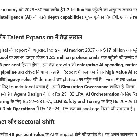
l economy
को 2029–30 तक करीब
$1.2 trillion
तक पहुँचने का अनुमान लगाया ग
 Intelligence (AI)
की बढ़ती
depth capabilities
मुख्य भूमिका निभाएँगी, एक नई
r
र Talent Expansion में तेज़ उछाल
ital
की report के अनुसार, India का
AI market
2027 तक
$17 billion
तक पहु
 pool
के लगभग दोगुना होकर
1.25 million professionals
तक पहुँचने की उम्मीद 
6 per cent
हिस्सा होगा। इस तेज़ growth को
enterprise AI spending
,
nation
pipeline
द्वारा drive किया जा रहा है। Report में कहा गया है कि
high-value AI r
जबकि
legacy roles
की demand अब plateau पर पहुँच रही है। Firm ने छह
enter
 लिए foundational बताया है। इनमें
Simulation Governance
शामिल है, जिसम
कती है।
Agent Design
के लिए Rs 25–32 LPA,
AI Orchestration
के लिए R
ering
के लिए Rs 22–28 LPA,
LLM Safety and Tuning
के लिए Rs 20–26 
 Risk Operations
में Rs 18–24 LPA तक का package मिलने की संभावना है।
ct और Sectoral Shift
 करीब
40 per cent roles
के AI से impact होने की उम्मीद है। यह असर खासतौर 