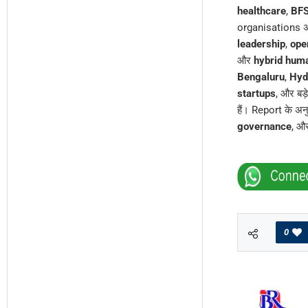
healthcare
,
BFS
organisations 
leadership
,
ope
और
hybrid hum
Bengaluru
,
Hyd
startups
, और बड
हैं। Report के अन
governance
, औ
0