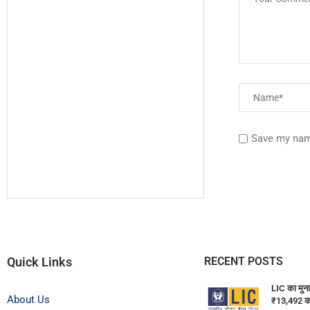
Save my name
Quick Links
RECENT POSTS
LIC का मुन
About Us
₹13,492 कर