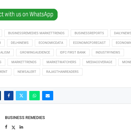
BUSINESSREMEDIES MARKETTRENDS
BUSINESSREPORTS
DAILYNEW
R
DELHINEWS
ECONOMICDATA
ECONOMICFORECAST
ECONOMI
NALISM
GROWINGAUDIENCE
IDFC FIRST BANK
INDUSTRYNEWS
S
MARKETTRENDS
MARKETWATCHERS
MEDIACOVERAGE
MON
MENT
NEWSALERT
RAJASTHANREADERS
BUSINESS REMEDIES