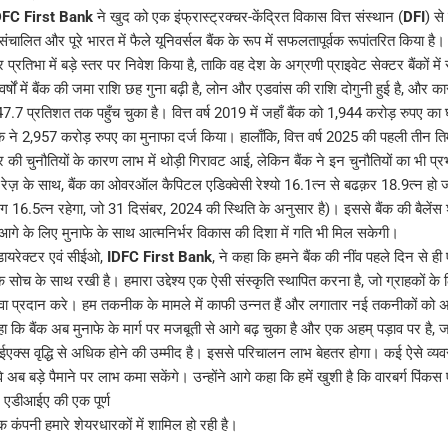
DFC First Bank
ने खुद को एक इंफ्रास्ट्रक्चर-केंद्रित विकास वित्त संस्थान (
DFI
) स
लित और पूरे भारत में फैले यूनिवर्सल बैंक के रूप में सफलतापूर्वक रूपांतरित किया है। 
तिभा में बड़े स्तर पर निवेश किया है, ताकि वह देश के अग्रणी प्राइवेट सेक्टर बैंकों में स
्षों में बैंक की जमा राशि छह गुना बढ़ी है, लोन और एडवांस की राशि दोगुनी हुई है, और 
.7 प्रतिशत तक पहुँच चुका है। वित्त वर्ष 2019 में जहाँ बैंक को 1,944 करोड़ रुपए का घ
बैंक ने 2,957 करोड़ रुपए का मुनाफा दर्ज किया। हालाँकि, वित्त वर्ष 2025 की पहली तीन तिमा
त्र की चुनौतियों के कारण लाभ में थोड़ी गिरावट आई, लेकिन बैंक ने इन चुनौतियों का भी प्र
ेज़ के साथ, बैंक का ओवरऑल कैपिटल एडिक्वेसी रेश्यो 16.1त्न से बढक़र 18.9त्न हो ज
ग 16.5त्न रहेगा, जो 31 दिसंबर, 2024 की स्थिति के अनुसार है)। इससे बैंक की बैलें
गे के लिए मुनाफे के साथ आत्मनिर्भर विकास की दिशा में गति भी मिल सकेगी।
 डायरेक्टर एवं सीईओ,
IDFC First Bank
, ने कहा कि हमने बैंक की नींव पहले दिन से ही 
क सोच के साथ रखी है। हमारा उद्देश्य एक ऐसी संस्कृति स्थापित करना है, जो ग्राहकों के
 सेवा प्रदान करे। हम तकनीक के मामले में काफी उन्नत हैं और लगातार नई तकनीकों को अपन
कहा कि बैंक अब मुनाफे के मार्ग पर मजबूती से आगे बढ़ चुका है और एक अहम् पड़ाव पर है, जह
ईएक्स वृद्धि से अधिक होने की उम्मीद है। इससे परिचालन लाभ बेहतर होगा। कई ऐसे व्
, वे अब बड़े पैमाने पर लाभ कमा सकेंगे। उन्होंने आगे कहा कि हमें खुशी है कि वारबर्ग पिंक
र एडीआईए की एक पूर्ण
क कंपनी हमारे शेयरधारकों में शामिल हो रही है।