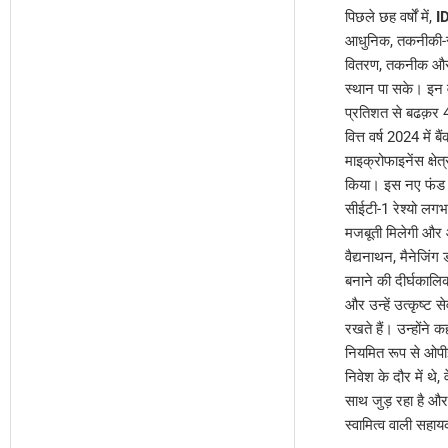
पिछले छह वर्षों में,
I
आधुनिक, तकनीकी-संचा
वितरण, तकनीक और प्र
स्थान पा सके। इन वर
प्रतिशत से बढक़र 47
वित्त वर्ष 2024 में 
माइक्रोफाइनेंस क्षे
किया। इस नए फंड र
सीईटी-1 रेश्यो लगभ
मजबूती मिलेगी और आ
वैद्यनाथन, मैनेजिंग
बनाने की दीर्घकालि
और उन्हें उत्कृष्ट
रखते हैं। उन्होंने 
नियमित रूप से ओपी
निवेश के दौर में थे
साथ जुड़ रहा है औ
स्वामित्व वाली सहाय