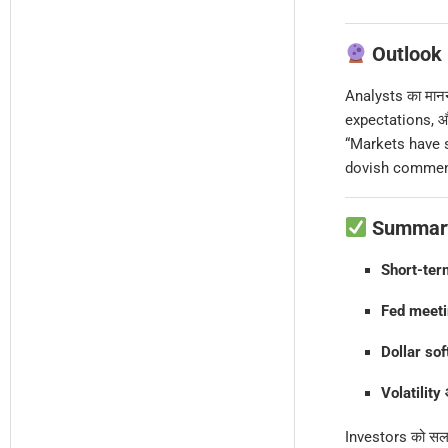
Outlook |
Analysts का मानन
expectations, 
“Markets have st
dovish comment
Summary 
Short-term
Fed meetin
Dollar sof
Volatility 
Investors को सलाह