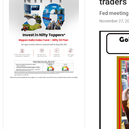
traders 
Fed meeting स
November 27, 2