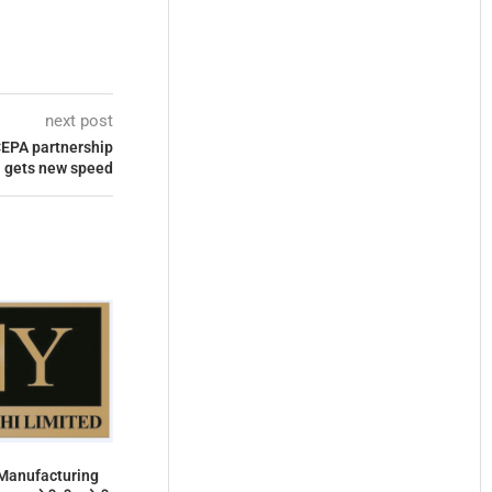
next post
CEPA partnership
gets new speed
ई Manufacturing