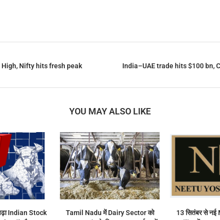
 High, Nifty hits fresh peak
India–UAE trade hits $100 bn, 
YOU MAY ALSO LIKE
 चढ़ा Indian Stock
Tamil Nadu में Dairy Sector को
13 सितंबर से न