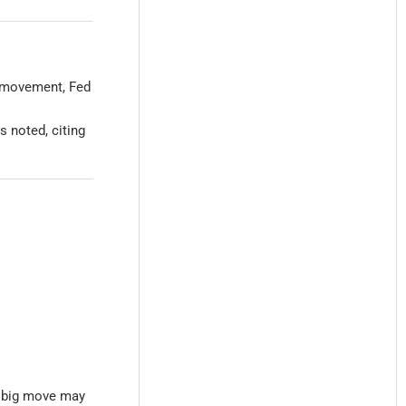
r movement, Fed
s noted, citing
t big move may