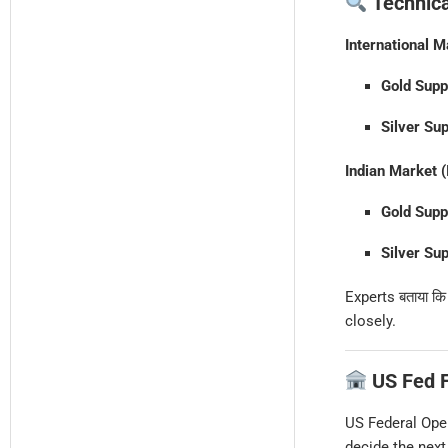
Technica
International M
Gold Supp
Silver Su
Indian Market (
Gold Supp
Silver Su
Experts बताया क
closely.
US Fed F
US Federal Ope
decide the next