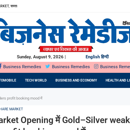
RKET, सस्ता...
ा, AAVIN...
Y में उत्पादन...
DA BNP...
E 16TH BRICS TRADE MINISTERS’...
: DR. PRATIBHA AGARWAL ON...
ियों के...
Sunday, August 9, 2026 |
English
हिन्दी
Business Remedies
Business Remedies
Business Reme
TOMOBILE
TECH WORLD
BUSINESS AND ECONOMY
HEALTH AND L
ers profit booking mood में
HARE MARKET
ket Opening में Gold–Silver weak