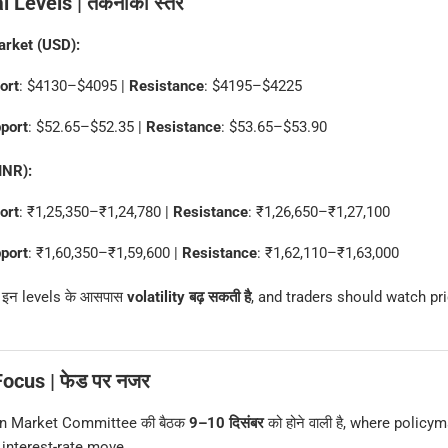
l Levels | तकनीकी स्तर
arket (USD):
ort
: $4130–$4095 |
Resistance
: $4195–$4225
pport
: $52.65–$52.35 |
Resistance
: $53.65–$53.90
INR):
ort
: ₹1,25,350–₹1,24,780 |
Resistance
: ₹1,26,650–₹1,27,100
pport
: ₹1,60,350–₹1,59,600 |
Resistance
: ₹1,62,110–₹1,63,000
ि इन levels के आसपास
volatility बढ़ सकती है
, and traders should watch pr
ocus | फेड पर नजर
n Market Committee की बैठक
9–10 दिसंबर
को होने वाली है, where policy
 interest-rate move.