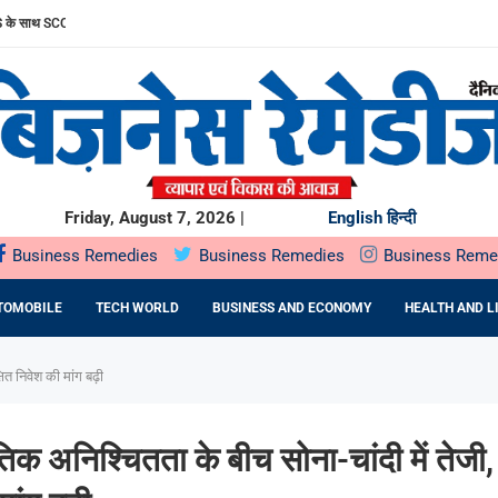
साथ SCORPIO-N के अनुभव को और बेहतर बनाया
ल पब्लिक ऑफरिंग (IPO) सोमवार, 10 अगस्त, 2026 को खुलेगा
 सार्वजनिक निर्गम सोमवार,...
STU: MR. RAKSHIT SINGHAL ON...
HTRA सरकार के साथ...
UMMIT PLAZA में...
 प्रतिष्ठित राज्य...
 ने...
रफ्तार
Friday, August 7, 2026 |
English
हिन्दी
Business Remedies
Business Remedies
Business Reme
TOMOBILE
TECH WORLD
BUSINESS AND ECONOMY
HEALTH AND L
ित निवेश की मांग बढ़ी
िक अनिश्चितता के बीच सोना-चांदी में तेजी, 