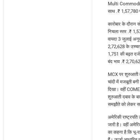
Multi Commodity 
साथ .₹ 1,57,780 प
कारोबार के दौरान स
निचला स्तर .₹ 1,57
वायदा 3 जुलाई अनुब
2,72,628 के उच्चत
1,751 की बढ़त दर्
बंद भाव .₹ 2,70,
MCX पर शुरुआती का
चांदी में मजबूती 
दिखा। वहीं COMEX 
शुरुआती दबाव के ब
समझौते को लेकर सत
अमेरिकी राष्ट्रपति
जारी है। वहीं अमेरि
का कहना है कि भू-र
हैं। ऊर्जा आधारित 