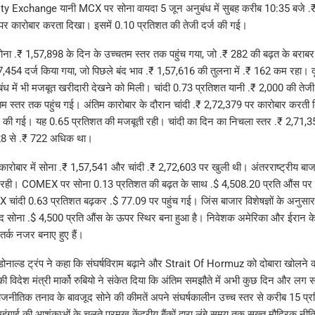
Exchange यानी MCX पर सोना वायदा 5 जून अनुबंध में सुबह करीब 10:35 बजे .₹
र कारोबार करता दिखा। इसमें 0.10 प्रतिशत की तेजी दर्ज की गई।
ोना .₹ 1,57,898 के दिन के उच्चतम स्तर तक पहुंच गया, जो .₹ 282 की बढ़त के बराबर 
,454 दर्ज किया गया, जो पिछले बंद भाव .₹ 1,57,616 की तुलना में .₹ 162 कम रहा। द
ंध में भी मजबूत खरीदारी देखने को मिली। चांदी 0.73 प्रतिशत यानी .₹ 2,000 की तेजी
म स्तर तक पहुंच गई। अंतिम कारोबार के दौरान चांदी .₹ 2,72,379 पर कारोबार करती द
ज की गई। यह 0.65 प्रतिशत की मजबूती रही। चांदी का दिन का निचला स्तर .₹ 2,71,35
628 से .₹ 722 अधिक था।
रोबार में सोना .₹ 1,57,541 और चांदी .₹ 2,72,603 पर खुली थी। अंतरराष्ट्रीय बाजा
बनी रही। COMEX पर सोना 0.13 प्रतिशत की बढ़त के साथ .$ 4,508.20 प्रति औंस पर
चांदी 0.63 प्रतिशत बढ़कर .$ 77.09 पर पहुंच गई। जिंस बाजार विशेषज्ञों के अनुसार
ाद सोना .$ 4,500 प्रति औंस के ऊपर स्थिर बना हुआ है। निवेशक अमेरिका और ईरान के 
र्क नजर बनाए हुए हैं।
 डोनाल्ड ट्रंप ने कहा कि संघर्षविराम बढ़ाने और Strait Of Hormuz को दोबारा खोलने
की विदेश मंत्री मार्को रुबियो ने संकेत दिया कि अंतिम समझौते में अभी कुछ दिन और लग सकत
ाजनीतिक तनाव के बावजूद सोने की कीमतें अपने संघर्षकालीन उच्च स्तर से करीब 15 प्र
महंगाई की आशंकाओं के चलते प्रमुख केंद्रीय बैंकों द्वारा लंबे समय तक सख्त मौद्रिक नी