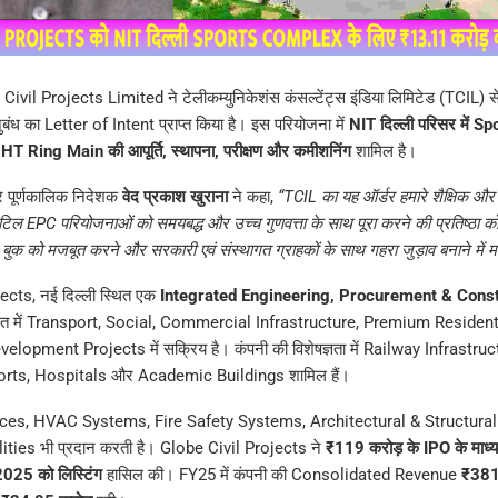
Civil Projects Limited ने टेलीकम्युनिकेशंस कंसल्टेंट्स इंडिया लिमिटेड (TCIL) स
ुबंध का Letter of Intent प्राप्त किया है। इस परियोजना में
NIT दिल्ली परिसर में 
HT Ring Main की आपूर्ति, स्थापना, परीक्षण और कमीशनिंग
शामिल है।
और पूर्णकालिक निदेशक
वेद प्रकाश खुराना
ने कहा,
“TCIL का यह ऑर्डर हमारे शैक्षिक और
ं जटिल EPC परियोजनाओं को समयबद्ध और उच्च गुणवत्ता के साथ पूरा करने की प्रतिष्ठा को
 बुक को मजबूत करने और सरकारी एवं संस्थागत ग्राहकों के साथ गहरा जुड़ाव बनाने में
ects, नई दिल्ली स्थित एक
Integrated Engineering, Procurement & Const
 भारत में Transport, Social, Commercial Infrastructure, Premium Residen
opment Projects में सक्रिय है। कंपनी की विशेषज्ञता में Railway Infrastru
orts, Hospitals और Academic Buildings शामिल हैं।
ces, HVAC Systems, Fire Safety Systems, Architectural & Structural
ties भी प्रदान करती है। Globe Civil Projects ने
₹119 करोड़ के IPO के माध
025 को लिस्टिंग
हासिल की। FY25 में कंपनी की Consolidated Revenue
₹381