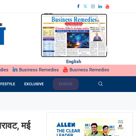
English
dies
Business Remedies
Business Remedies
IFESTYLE
EXCLUSIVE
EPAPER
िरावट, मई