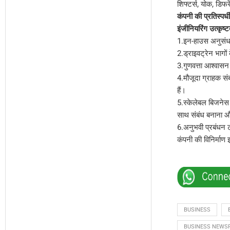
शिफ्टर्स, योक, डिफर
कंपनी की प्रतिस्पर्
इंजीनियरिंग उत्कृष्ट
1.इन-हाउस अनुसंधा
2.ड्राइवट्रेन भागो
3.गुणवत्ता आश्वास
4.मौजूदा ग्राहक संब
हैं।
5.स्केलेबल बिजनेस 
साथ संबंध बनाना औ
6.अनुभवी प्रबंधन 
कंपनी की विनिर्माण इ
BUSINESS
BUSINESS NEWSP