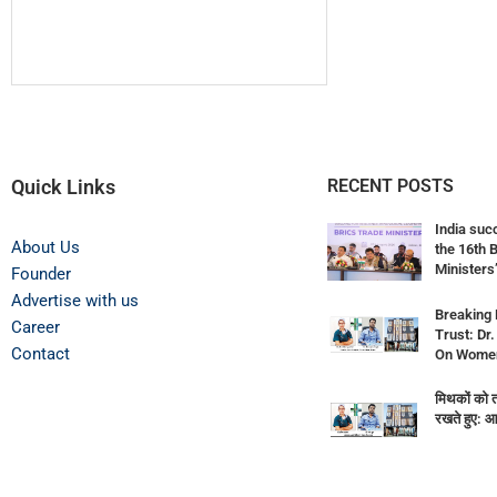
Quick Links
RECENT POSTS
India suc
About Us
the 16th 
Ministers’
Founder
Advertise with us
Breaking 
Career
Trust: Dr
Contact
On Women’
मिथकों को तो
रखते हुए: आ