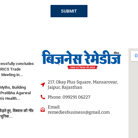
cessfully concludes
BRICS Trade
 Meeting in...
217, Okay Plus Square, Mansarovar,
Jaipur, Rajasthan
Myths, Building
. Pratibha Agarwal
Phone: 099291 06227
s Health...
Email:
ड़ते हुए, विश्वास की नींव
remediesbusiness@gmail.com
धुनिक...