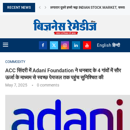
RECENT NEWS
TAMIL NADU में DAIRY SECTOR को बढ़ावा, AAVIN...
13 सितंबर से नई MANUFACTURING FACILITY में उत्पादन..
2026 में दो THEMATIC FUNDS से BARODA BNP...
INDIA SUCCESSFULLY CONCLUDES THE 16TH BRICS
BREAKING MYTHS, BUILDING TRUST: DR. PRATIB
मिथकों को तोड़ते हुए, विश्वास की नींव रखते...
भारत छोड़ो आंदोलन दिवस आज: स्वतंत्रता सेनानियों के...
अमेरिका बना भारत का सबसे बड़ा LPG आपूर्तिकर्ता,...
English
हिन्दी
COMMODITY
ACC सिंदरी में Adani Foundation ने धनबाद के 4 गांवों में सौर
ऊर्जा के माध्यम से स्वच्छ पेयजल तक पहुंच सुनिश्चित की
May 7, 2025
0 comments