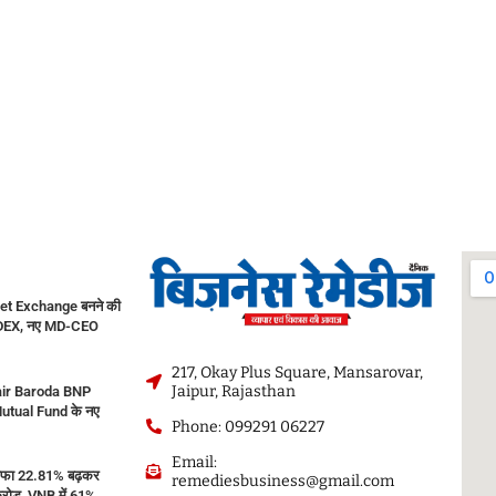
et Exchange बनने की
CDEX, नए MD-CEO
217, Okay Plus Square, Mansarovar,
Jaipur, Rajasthan
ir Baroda BNP
utual Fund के नए
Phone: 099291 06227
Email:
ाफा 22.81% बढ़कर
remediesbusiness@gmail.com
ोड़, VNB में 61%...