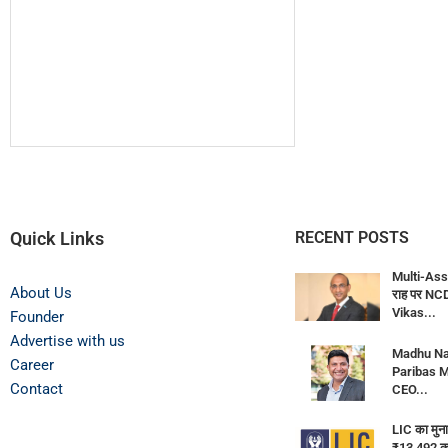
Quick Links
RECENT POSTS
Multi-Ass
About Us
राह पर N
Vikas...
Founder
Advertise with us
Madhu Na
Career
Paribas M
Contact
CEO...
LIC का मुन
₹13,492 कर