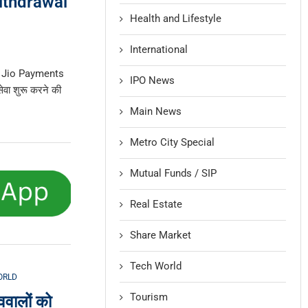
ithdrawal
Health and Lifestyle
International
। Jio Payments
IPO News
वा शुरू करने की
Main News
Metro City Special
Mutual Funds / SIP
Real Estate
Share Market
Tech World
ORLD
Tourism
वालों को