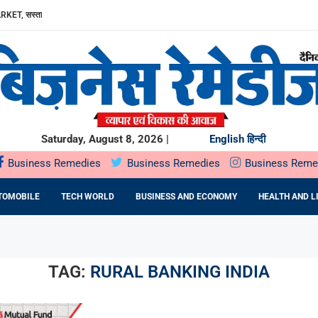
RKET, सस्ता...
ा, AAVIN...
Y में उत्पादन...
DA BNP...
E 16TH BRICS TRADE MINISTERS’...
: DR. PRATIBHA AGARWAL ON...
ियों के...
ता,...
Saturday, August 8, 2026 |
English
हिन्दी
Business Remedies
Business Remedies
Business Reme
TOMOBILE
TECH WORLD
BUSINESS AND ECONOMY
HEALTH AND L
TAG:
RURAL BANKING INDIA