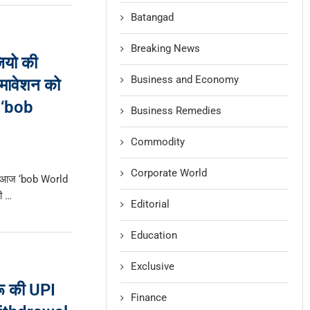
Batangad
Breaking News
ियो की
Business and Economy
समावेशन को
ु ‘bob
Business Remedies
Commodity
Corporate World
ो ने आज ‘bob World
की …
Editorial
Education
Exclusive
ू की UPI
Finance