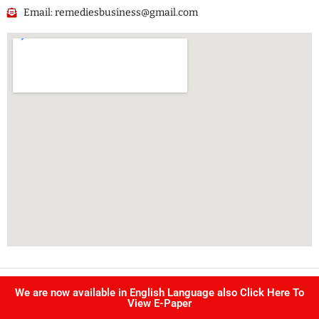
Email: remediesbusiness@gmail.com
Copyright @ Singhvi publication Pvt Ltd. | All right reserved –
We are now available in English Language also Click Here To
Developed by
IJS INFOTECH
View E-Paper